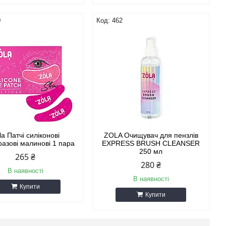
0
462
la Патчі силіконові
ZOLA Очищувач для пензлів
разові малинові 1 пара
EXPRESS BRUSH CLEANSER
250 мл
265 ₴
280 ₴
В наявності
В наявності
Купити
Купити