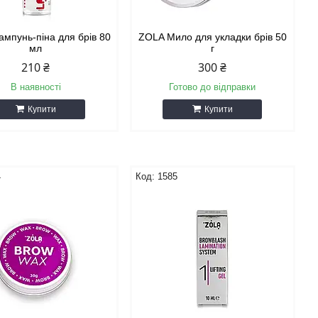
мпунь-піна для брів 80
ZOLA Мило для укладки брів 50
мл
г
210 ₴
300 ₴
В наявності
Готово до відправки
Купити
Купити
4
1585