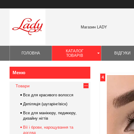
Магазин LADY
КАТАЛОГ
ГОЛОВНА
ВІДГУКИ
ТОВАРІВ
4
Товари
Все для красивого волосся
Депіляція (шугарінг/віск)
Все для манікюру, педикюру,
дизайну нігтів
Вії і брови, нарощування та
догляд