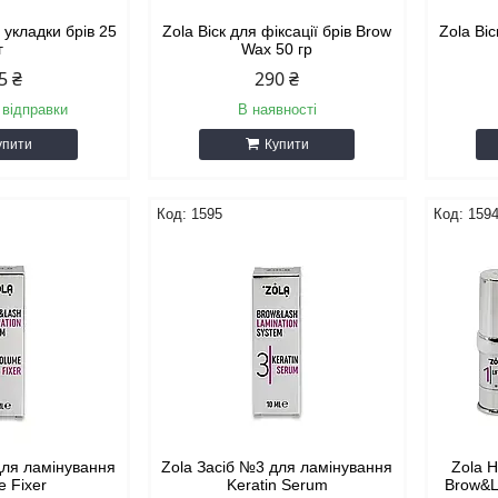
укладки брів 25
Zola Віск для фіксації брів Brow
Zola Віс
г
Wax 50 гр
5 ₴
290 ₴
 відправки
В наявності
упити
Купити
1595
159
для ламінування
Zola Засіб №3 для ламінування
Zola 
e Fixer
Keratin Serum
Brow&L