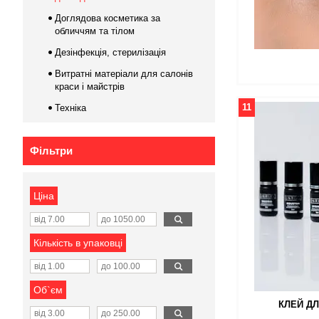
Доглядова косметика за
обличчям та тілом
Дезінфекція, стерилізація
Витратні матеріали для салонів
краси і майстрів
11
Техніка
Фільтри
Ціна
Кількість в упаковці
Об`єм
КЛЕЙ Д