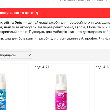
ОБЕЗЖИРОВАТЕЛЬ,ПРАЙМЕР, 
нарощування та догляд
х вій та брів
— це найкращі засоби для професійного та домашньо
и, пензлі
та аксесуари від перевірених брендів (Zola, Onrial та ін.). 
вготривалий ефект. Підходить для майстрів і тих, хто доглядає за со
ти
: хна для брів купити, засоби для ламінування вій, професійна ф
4171
416