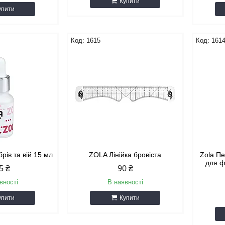
Купити
упити
1615
161
рів та вій 15 мл
ZOLA Лінійка бровіста
Zola П
для ф
5 ₴
90 ₴
вності
В наявності
упити
Купити