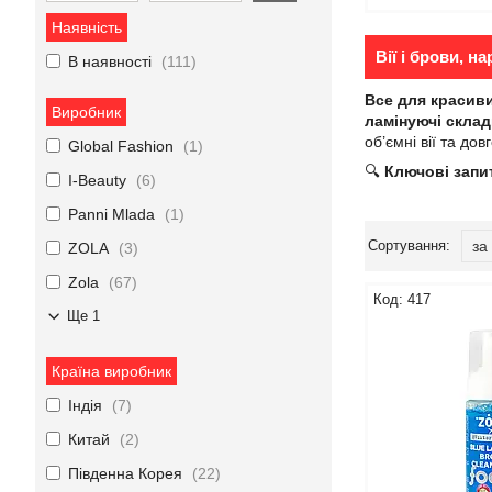
Наявність
Вії і брови, 
В наявності
111
Все для красиви
Виробник
ламінуючі склад
об’ємні вії та до
Global Fashion
1
🔍
Ключові запи
I-Beauty
6
Panni Mlada
1
ZOLA
3
Zola
67
417
Ще 1
Країна виробник
Індія
7
Китай
2
Південна Корея
22