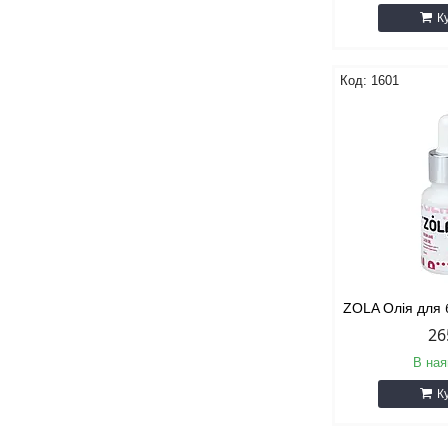
К
1601
ZOLA Олія для б
26
В ная
К