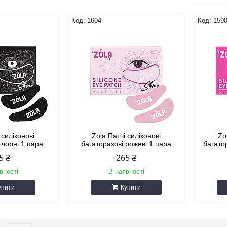
1604
159
 силіконові
Zola Патчі силіконові
Zo
 чорні 1 пара
багаторазові рожеві 1 пара
багато
5 ₴
265 ₴
вності
В наявності
упити
Купити