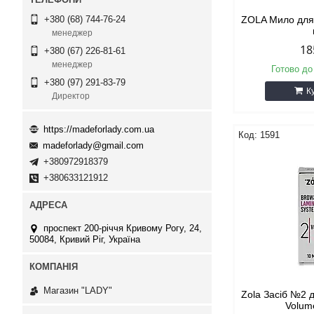
ZOLA Мило для 
+380 (68) 744-76-24
менеджер
18
+380 (67) 226-81-61
менеджер
Готово до
+380 (97) 291-83-79
К
Директор
https://madeforlady.com.ua
1591
madeforlady@gmail.com
+380972918379
+380633121912
проспект 200-річчя Кривому Рогу, 24,
50084, Кривий Ріг, Україна
Магазин "LADY"
Zola Засіб №2 
Volum