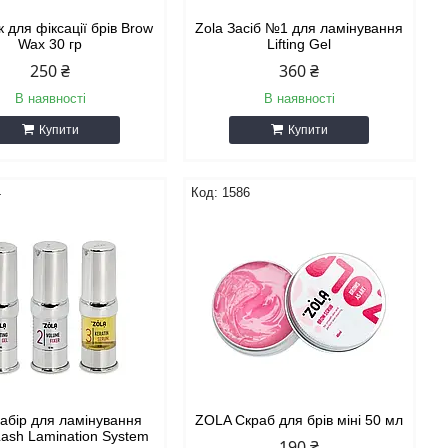
к для фіксації брів Brow
Zola Засіб №1 для ламінування
Wax 30 гр
Lifting Gel
250 ₴
360 ₴
В наявності
В наявності
Купити
Купити
4
1586
Набір для ламінування
ZOLA Скраб для брів міні 50 мл
ash Lamination System
190 ₴