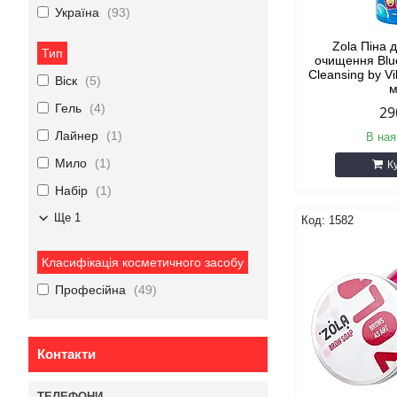
Україна
93
Zola Піна 
Тип
очищення Blu
Cleansing by Vi
Віск
5
Гель
4
29
Лайнер
1
В ная
Мило
1
К
Набір
1
Ще 1
1582
Класифікація косметичного засобу
Професійна
49
Контакти