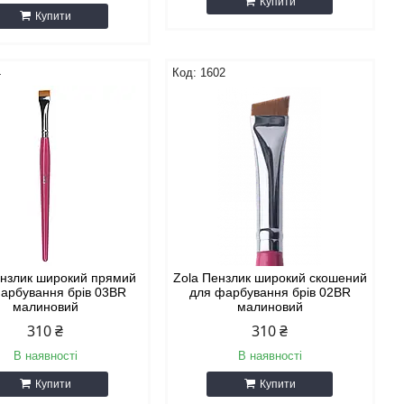
Купити
Купити
4
1602
ензлик широкий прямий
Zola Пензлик широкий скошений
арбування брів 03BR
для фарбування брів 02BR
малиновий
малиновий
310 ₴
310 ₴
В наявності
В наявності
Купити
Купити