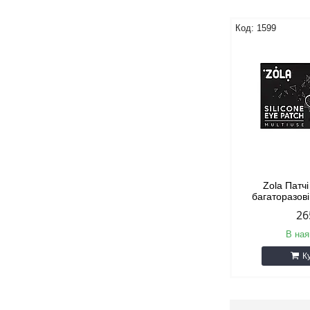
1599
Zola Патчі
багаторазові
26
В ная
К