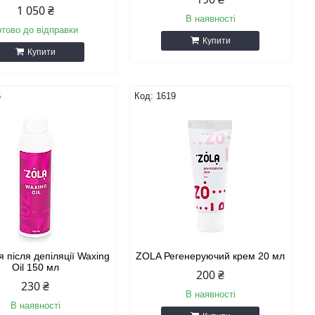
1 050 ₴
В наявності
отово до відправки
Купити
Купити
6
1619
я після депіляції Waxing
ZOLA Регенеруючий крем 20 мл
Oil 150 мл
200 ₴
230 ₴
В наявності
В наявності