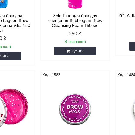
для брів для
Zola Піна для брів для
ZOLA Ша
e Lagoon Brow
очищення Bubblegum Brow
ktorina Vika 150
Cleansing Foam 150 мл
мл
290 ₴
0 ₴
В наявності
вності
Купити
упити
1583
148