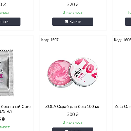
0 ₴
320 ₴
вності
В наявності
Г
упити
Купити
1597
160
 брів та вій Cure
ZOLA Скраб для брів 100 мл
Zola Олі
1/5 мл
300 ₴
5 ₴
В наявності
вності