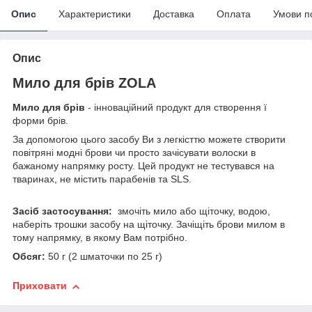
Опис
Характеристики
Доставка
Оплата
Умови п
Опис
Мило для брів ZOLA
Мило для брів
- інноваційний продукт для створення ї
форми брів.
За допомогою цього засобу Ви з легкісттю можете створити
повітряні модні брови чи просто зачісувати волоски в
бажаному напрямку росту. Цей продукт не тестувався на
тваринах, не містить парабенів та SLS.
Засіб застосування:
змочіть мило або щіточку, водою,
наберіть трошки засобу на щіточку. Зачіщіть брови милом в
тому напрямку, в якому Вам потрібно.
Обсяг:
50 г (2 шматочки по 25 г)
Приховати