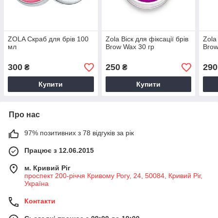
ZOLA Скраб для брів 100
Zola Віск для фіксації брів
Zola
мл
Brow Wax 30 гр
Brow
300
250
290
₴
₴
Купити
Купити
Про нас
97% позитивних з 78 відгуків за рік
Працює з 12.06.2015
м. Кривий Ріг
проспект 200-річчя Кривому Рогу, 24, 50084, Кривий Ріг,
Україна
Контакти