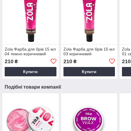
Zola Фарба для брів 15 мл
Zola Фарба для брів 15 мл
Zola
04 темно-коричневий
03 коричневий
01 с
210
210
210
₴
₴
Купити
Купити
Подібні товари компанії