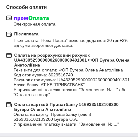
Способи оплати
Электронная оплата
Післяплата
Післясплата "Нова Пошта" включає додаткові 20 грн+2% 
від суми зворотньої доставки.
Оплата на розрахунковий рахунок
UA433052990000026000000401301 ФОП Бугера Олена
Анатоліївна
Реквізити для оплати: ФОП Бугера Олена Анатоліївна

Код отримувача: 3029516740

Рахунок отримувача: UA433052990000026000000401301

Назва банку: АТ КБ "ПРИВАТБАНК"

У призначенні платежа вказати: "Замовлення №...." або 
"Оплата за товар"
Оплата карткой Приватбанку 5169335102109200
Бугера Олена Анатоліївна
Оплата на картку  Приватбанку (ключ)

5169335102109200 Бугера О.А. 

У призначенні платежу вказати: "Замовлення  №...."