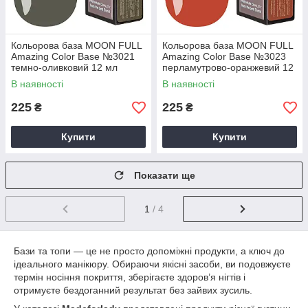
Кольорова база MOON FULL
Кольорова база MOON FULL
Amazing Color Base №3021
Amazing Color Base №3023
темно-оливковий 12 мл
перламутрово-оранжевий 12
мл
В наявності
В наявності
225
225
₴
₴
Купити
Купити
Показати ще
1
/ 4
Бази та топи — це не просто допоміжні продукти, а ключ до
ідеального манікюру. Обираючи якісні засоби, ви подовжуєте
термін носіння покриття, зберігаєте здоров’я нігтів і
отримуєте бездоганний результат без зайвих зусиль.