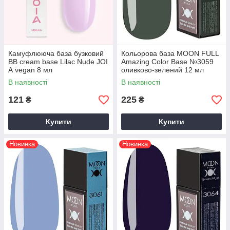
Камуфлююча база бузковий
Кольорова база MOON FULL
BB cream base Lilac Nude JOI
Amazing Color Base №3059
A vegan 8 мл
оливково-зелений 12 мл
В наявності
В наявності
121
225
₴
₴
Купити
Купити
Новинка
Новинка