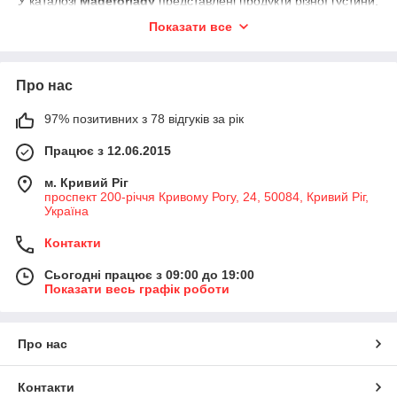
У каталозі
Madeforlady
представлені продукти різної густини,
з каучуковою або класичною текстурою, з УФ-захистом, без
Показати все
липкого шару та інші сучасні варіанти.
📦 Замовляйте бази та топи вже сьогодні — і створюйте
професійний манікюр, який виглядає бездоганно тижнями!
Про нас
97% позитивних з 78 відгуків за рік
Працює з 12.06.2015
м. Кривий Ріг
проспект 200-річчя Кривому Рогу, 24, 50084, Кривий Ріг,
Україна
Контакти
Сьогодні працює з 09:00 до 19:00
Показати весь графік роботи
Про нас
Контакти