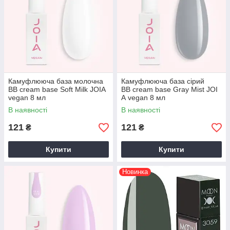
Камуфлююча база молочна
Камуфлююча база сірий
BB cream base Soft Milk JOIA
BB cream base Gray Mist JOI
vegan 8 мл
A vegan 8 мл
В наявності
В наявності
121
121
₴
₴
Купити
Купити
Новинка