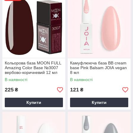
нанесення роблять ці засоби незамінними як для майстрів
манікюру, так і для домашнього використання.
Кольорова база MOON FULL
Камуфлююча база BB cream
Amazing Color Base №3007
base Pink Balsam JOIA vegan
вербово-коричневий 12 мл
8 мл
В наявності
В наявності
225
121
₴
₴
Купити
Купити