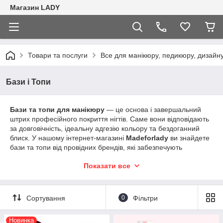
Магазин LADY
Товари та послуги
Все для манікюру, педикюру, дизайну 
Бази і Топи
Бази та топи для манікюру
— це основа і завершальний
штрих професійного покриття нігтів. Саме вони відповідають
за довговічність, ідеальну адгезію кольору та бездоганний
блиск. У нашому інтернет-магазині
Madeforlady
ви знайдете
бази та топи від провідних брендів, які забезпечують
ідеальний результат як у салоні, так і вдома.
Показати все
💅
База
вирівнює поверхню нігтя, зміцнює його та створює
надійну основу для гель-лаку.
✨
Топ
захищає покриття від сколів і подряпин, надає
Сортування
0
Фільтри
дзеркального блиску або матового ефекту залежно від
бажаного результату.
Новинка
Професійні формули, зручна консистенція та простота