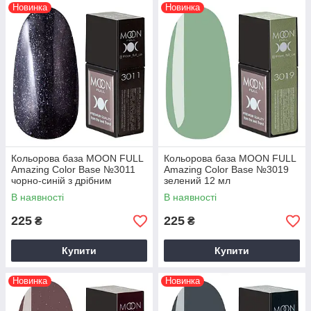
Новинка
Новинка
Кольорова база MOON FULL
Кольорова база MOON FULL
Amazing Color Base №3011
Amazing Color Base №3019
чорно-синій з дрібним
зелений 12 мл
шиммером 12 мл
В наявності
В наявності
225
225
₴
₴
Купити
Купити
Новинка
Новинка