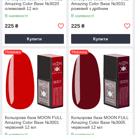
Amazing Color Base №3020
Amazing Color Base №3031
оливковий 12 мл
рожевий з дрібним
шиммером 12 мл
В наявності
В наявності
225
225
₴
₴
Купити
Купити
Новинка
Новинка
Кольорова база MOON FULL
Кольорова база MOON FULL
Amazing Color Base №3001
Amazing Color Base №3005
червоний 12 мл
червоний 12 мл
В наявності
В наявності