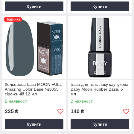
Купити
Купити
Новинка
Кольорова база MOON FULL
База для гель-лаку каучукова
Amazing Color Base №3055
Baby Moon Rubber Base, 6
сіро-синій 12 мл
мл
В наявності
В наявності
225
140
₴
₴
Купити
Купити