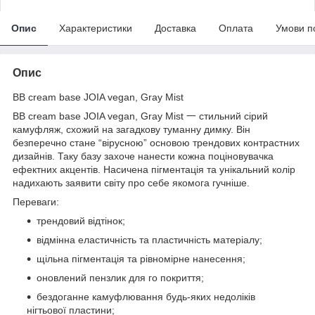
Опис
Характеристики
Доставка
Оплата
Умови п
Опис
BB cream base JOIA vegan, Gray Mist
BB cream base JOIA vegan, Gray Mist 一 стильний сірий
камуфляж, схожий на загадкову туманну димку. Він
безперечно стане “вірусною” основою трендових контрастних
дизайнів. Таку базу захоче нанести кожна поціновувачка
ефектних акцентів. Насичена пігментація та унікальний колір
надихають заявити світу про себе якомога гучніше.
Переваги:
трендовий відтінок;
відмінна еластичність та пластичність матеріалу;
щільна пігментація та рівномірне нанесення;
оновлений пензлик для го покриття;
бездоганне камуфлювання будь-яких недоліків
нігтьової пластини;