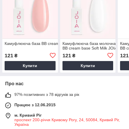
Камуфлююча база BB cream base Pink Balsam JOIA vegan 8 мл
Камуфлююча база молочна
Кам
BB cream base Soft Milk JOIA vega
BB c
121
121
121
₴
₴
Купити
Купити
Про нас
97% позитивних з 78 відгуків за рік
Працює з 12.06.2015
м. Кривий Ріг
проспект 200-річчя Кривому Рогу, 24, 50084, Кривий Ріг,
Україна