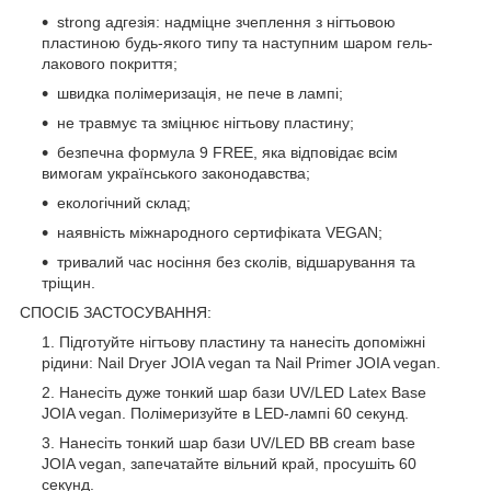
strong адгезія: надміцне зчеплення з нігтьовою
пластиною будь-якого типу та наступним шаром гель-
лакового покриття;
швидка полімеризація, не пече в лампі;
не травмує та зміцнює нігтьову пластину;
безпечна формула 9 FREE, яка відповідає всім
вимогам українського законодавства;
екологічний склад;
наявність міжнародного сертифіката VEGAN;
тривалий час носіння без сколів, відшарування та
тріщин.
СПОСІБ ЗАСТОСУВАННЯ:
Підготуйте нігтьову пластину та нанесіть допоміжні
рідини: Nail Dryer JOIA vegan та Nail Primer JOIA vegan.
Нанесіть дуже тонкий шар бази UV/LED Latex Base
JOIA vegan. Полімеризуйте в LED-лампі 60 секунд.
Нанесіть тонкий шар бази UV/LED BB cream base
JOIA vegan, запечатайте вільний край, просушіть 60
секунд.