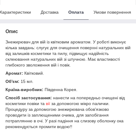
Характеристики
Доставка
Оплата
Умови повернення
Опис
Знежирювач для вій із квітковим ароматом. У роботі виконує
кілька завдань: слугує для очищення поверхні натуральних вій
від залишків косметики та пилу, підвищує надійність
склеювання натуральних вій зі штучною. Має властивості
глибокого зволоження вій і повік.
Аромат:
Квітковий.
Об'єм:
15 мл.
Країна-виробник:
Південна Корея.
Спосіб застосування:
нанести на попередньо очищені від
косметики повіки та
вії
за допомогою мікро палички.
Процедуру за допомогою знежирювача обов'язково
проводити із заплющеними очима, для запобігання
потраплянню в очі. У разі падіння на слизову оболонку ока
рекомендується промити водою!!