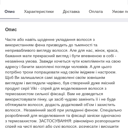
Опис
Характеристики
Доставка
Оплата
Умови п
Опис
Часте або навіть щоденне укладання волосся з
використанням фена призводить до тьмяності та
непривабливого вигляду волосся. Але для нас, жінок, краса,
бажання мати прекрасний вигляд і бути впевненою в собі -
незамінна умова. Завжди хочеться чути компліменти на свою
адресу і бачити захоплені погляди чоловіків. А для цього
потрібно трохи попрацювати над своїм іміджем і настроєм.
Щоб Ви залишалися самі задоволені своїм зовнішнім
виглядом і виглядали чарівно, був створений дуже якісний
продукт серії Viki - спрей для моделювання волосся з
термозахистом сильної фіксації. Вам не доведеться
використовувати пінку, це засіб чудово замінить її і не буде
обтяжувати волосся, додасть додатковий об'єм і захистить
волосся.. Незамінний засіб при укладанні феном. Спеціально
розроблений для моделювання та фіксації зачіски одночасно
з термозахистом. ЗАСТОСУВАННЯ: рівномірно розпорошити
спрей на чисті вологі або сухі волосся, розчесати і висушити