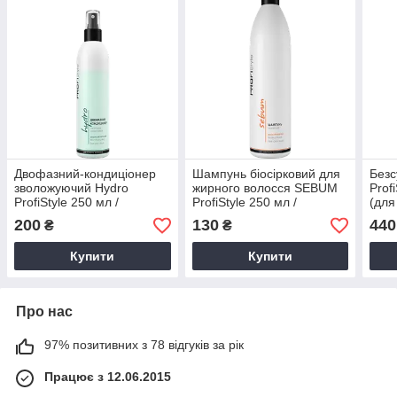
Двофазний-кондиціонер
Шампунь біосірковий для
Без
зволожуючий Hydro
жирного волосся SEBUM
Prof
ProfiStyle 250 мл /
ProfiStyle 250 мл /
(для
Профістайл
Профістайл
100
200
130
440
₴
₴
Купити
Купити
Про нас
97% позитивних з 78 відгуків за рік
Працює з 12.06.2015