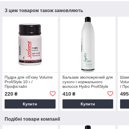
З цим товаром також замовляють
Пудра для об'єму Volume
Бальзам зволожуючий для
Шамп
ProfiStyle 10 г /
сухого і нормального
Volu
Профістайл
волосся Hydro ProfiStyle
/ Пр
1000 мл / Профістайл
220
410
495
₴
₴
Купити
Купити
Подібні товари компанії