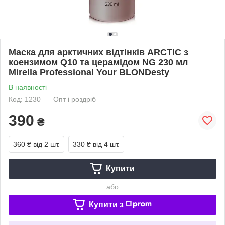
Маска для арктичних відтінків ARCTIC з
коензимом Q10 та церамідом NG 230 мл
Mirella Professional Your BLONDesty
В наявності
Код: 1230
Опт і роздріб
390
₴
360 ₴
від 2 шт.
330 ₴
від 4 шт.
Купити
або
Купити з