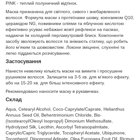
PINK - теплий полуничний відтінок.
Маска призначена для світлого, сивого і знебарвленого
волосся. Формула маски з протеїнами шовку, коензимом Q10,
церамідом NG, поживними оліями та яблучною кислотою
ефективно усуває небажані жовті рефлекси на пасмах,
надаючи їм холодний перламутровий блиск. Компоненти
засобу зволожують волосся та знімають статику, що робить
його м'яким та шовковистим. Локони зміцнені, слухняні та
легко піддаються розчісуванню.
Застосування
Нанести невелику кількість маски на вимите і просушене
рушником волосся. Залишити на 3-5 хв. для м'якого ефекту,
або на 15-20 хв. для більш інтенсивного ефекту.
Рекомендовано наносити маску в рукавичках.
Склад
Aqua, Cetearyl Alcohol, Coco-Caprylate/Caprate, Helianthus
Annuus Seed Oil, Behentrimonium Chloride, Bis-
(Isostearoyl/Oleoyl Isopropyl) Dimonium Methosulfate,
Hydrolyzed Silk, Lecithin, Ascorbyl Tetraisopalmitate,
Caprylic/Capric Triglyceride, Tocopheryl Acetate, Ubiquinone,
Tocopherol, Diisopropyl Adipate, Olea Europaea Fruit Oil, Ricinus