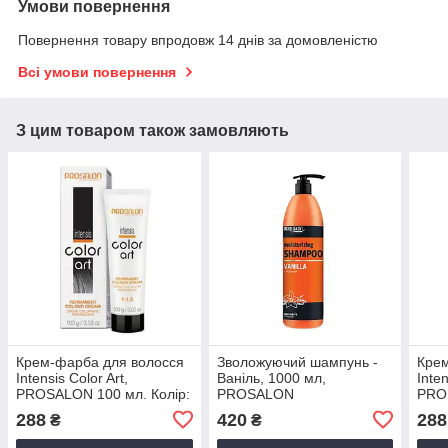
Умови повернення
Повернення товару впродовж 14 днів за домовленістю
Всі умови повернення
З цим товаром також замовляють
Крем-фарба для волосся
Зволожуючий шампунь -
Крем
Intensis Color Art,
Ваніль, 1000 мл,
Inten
PROSALON 100 мл. Колір:
PROSALON
PRO
4/035 Темний золотий
4/24
288
420
288
₴
₴
махагоновий шатен