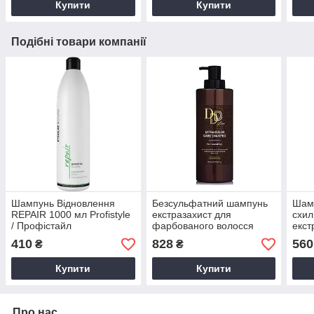
Купити
Купити
Подібні товари компанії
Шампунь Відновлення
Безсульфатний шампунь
Шамп
REPAIR 1000 мл Profistyle
екстразахист для
схил
/ Профістайл
фарбованого волосся
екст
1000 мл 3D line
BALA
410
828
560
₴
₴
Prof
Купити
Купити
Про нас