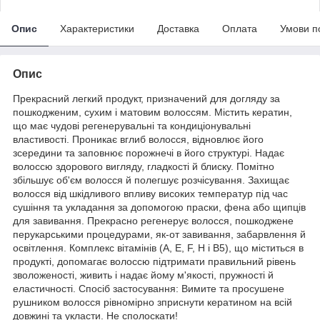
Опис
Характеристики
Доставка
Оплата
Умови п
Опис
Прекрасний легкий продукт, призначений для догляду за
пошкодженим, сухим і матовим волоссям. Містить кератин,
що має чудові регенерувальні та кондиціонувальні
властивості. Проникає вглиб волосся, відновлює його
зсередини та заповнює порожнечі в його структурі. Надає
волоссю здорового вигляду, гладкості й блиску. Помітно
збільшує об'єм волосся й полегшує розчісування. Захищає
волосся від шкідливого впливу високих температур під час
сушіння та укладання за допомогою праски, фена або щипців
для завивання. Прекрасно регенерує волосся, пошкоджене
перукарськими процедурами, як-от завивання, забарвлення й
освітлення. Комплекс вітамінів (A, E, F, H і B5), що міститься в
продукті, допомагає волоссю підтримати правильний рівень
зволоженості, живить і надає йому м'якості, пружності й
еластичності. Спосіб застосування: Вимите та просушене
рушником волосся рівномірно зприснути кератином на всій
довжині та укласти. Не сполоскати!