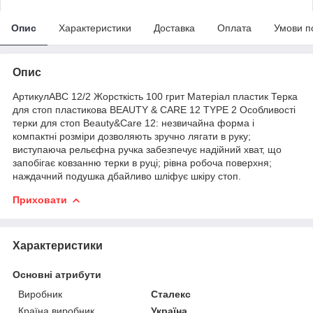
Опис
Характеристики
Доставка
Оплата
Умови п
Опис
АртикулАВС 12/2 Жорсткість 100 грит Матеріал пластик Терка
для стоп пластикова BEAUTY & CARE 12 TYPE 2 Особливості
терки для стоп Beauty&Care 12: незвичайна форма і
компактні розміри дозволяють зручно лягати в руку;
виступаюча рельєфна ручка забезпечує надійний хват, що
запобігає ковзанню терки в руці; рівна робоча поверхня;
наждачний подушка дбайливо шліфує шкіру стоп.
Приховати
Характеристики
Основні атрибути
Виробник
Сталекс
Країна виробник
Україна