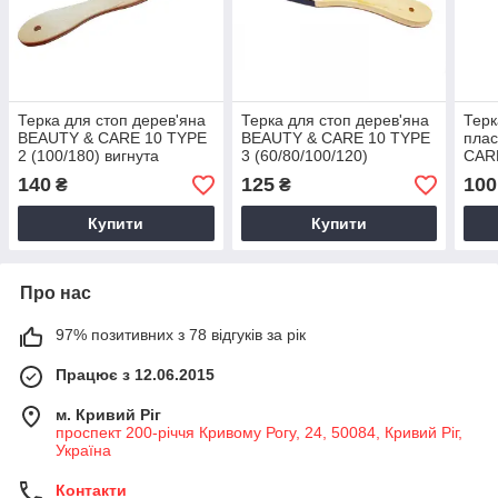
Терка для стоп дерев'яна
Терка для стоп дерев'яна
Терк
BEAUTY & CARE 10 TYPE
BEAUTY & CARE 10 TYPE
плас
2 (100/180) вигнута
3 (60/80/100/120)
CARE
"миш
140
125
100
₴
₴
Купити
Купити
Про нас
97% позитивних з 78 відгуків за рік
Працює з 12.06.2015
м. Кривий Ріг
проспект 200-річчя Кривому Рогу, 24, 50084, Кривий Ріг,
Україна
Контакти