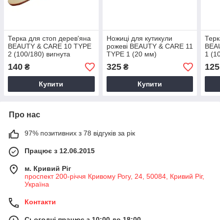
Терка для стоп дерев'яна
Ножиці для кутикули
Терк
BEAUTY & CARE 10 TYPE
рожеві BEAUTY & CARE 11
BEA
2 (100/180) вигнута
TYPE 1 (20 мм)
1 (1
140
325
125
₴
₴
Купити
Купити
Про нас
97% позитивних з 78 відгуків за рік
Працює з 12.06.2015
м. Кривий Ріг
проспект 200-річчя Кривому Рогу, 24, 50084, Кривий Ріг,
Україна
Контакти
Сьогодні працює з 10:00 до 18:00