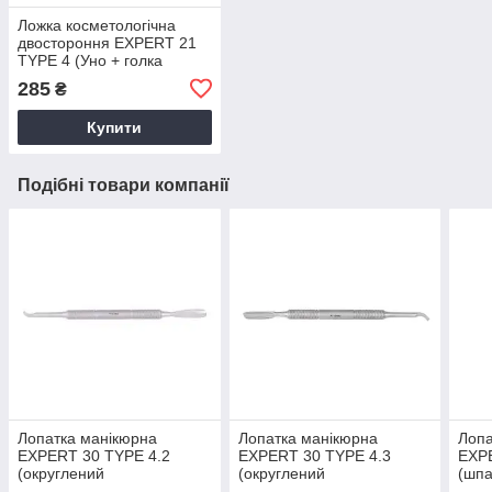
Ложка косметологічна
двостороння EXPERT 21
TYPE 4 (Уно + голка
Відаля) Staleks
285
₴
Купити
Подібні товари компанії
Лопатка манікюрна
Лопатка манікюрна
Лопа
EXPERT 30 TYPE 4.2
EXPERT 30 TYPE 4.3
EXP
(округлений
(округлений
(шпа
пушер+відігнута лопать)
пушер+відігнута лопать,
рівн