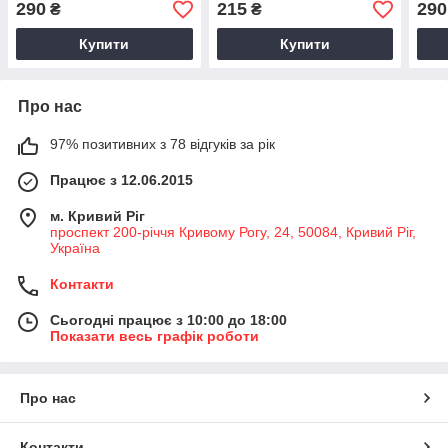
290
215
290
₴
₴
Staleks
для лівші) Staleks
коні
Купити
Купити
Про нас
97% позитивних з 78 відгуків за рік
Працює з 12.06.2015
м. Кривий Ріг
проспект 200-річчя Кривому Рогу, 24, 50084, Кривий Ріг,
Україна
Контакти
Сьогодні працює з 10:00 до 18:00
Показати весь графік роботи
Про нас
Контакти