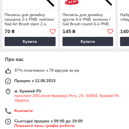
Пензель для дизайну
Пензель для дизайну
Набі
скошена 2-s PNB, нейлон/
кругле 6-k PNB, колонок /
«Ажу
Nail Art Brush slant 2-s,
Gel Brush round 6-k PNB,
nylon 4D
kolinsky 8D
70
145
140
₴
₴
Купити
Купити
Про нас
97% позитивних з 78 відгуків за рік
Працює з 12.06.2015
м. Кривий Ріг
проспект 200-річчя Кривому Рогу, 24, 50084, Кривий Ріг,
Україна
Контакти
Сьогодні працює з 09:00 до 19:00
Показати весь графік роботи