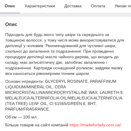
Опис
Характеристики
Доставка
Оплата
Умови п
Опис
Підходить для будь-якого типу шкіри та середнього за
товщиною волосся, у тому числі може використовуватися для
депіляції у чоловіків. Рекомендований для чутливої шкіри,
схильної до запалення та подразнення. При проведенні
процедури депіляції масло чайного дерева, що входить до
складу, має антисептичну дію, запобігає запаленню і
подразненню. Картридж оснащений роликом, завдяки якому
віск наноситься рівномірним тонким шаром.
Основні інгредієнти: GLYCERYL ROSINATE, PARAFFINUM
LIQUIDUM/MINERAL OIL, CERA
MICROCRISTALLINA/MICROCRYSTALLINE WAX, LAURETH-9,
MELALEUCA ALTERNIFOLIA OIL/MELALEUCA ALTERNIFOLIA
(TEA TREE) LEAF OIL, CI 61565/GREEN 6, BHT,
PARFUM/FRAGRANCE.
Об'єм — 100 мл
Більше товарів на сайті компаній
https://madeforlady.com.ua/