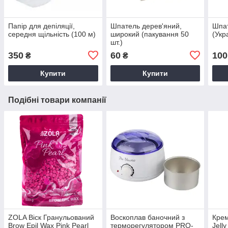
Папір для депіляції,
Шпатель дерев'яний,
Шпа
середня щільність (100 м)
широкий (пакування 50
(Укр
шт.)
350
60
100
₴
₴
Купити
Купити
Подібні товари компанії
ZOLA Віск Гранульований
Воскоплав баночний з
Крем
Brow Epil Wax Pink Pearl
терморегулятором PRO-
Jell