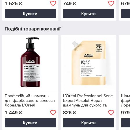
Professionnel Serie Expert
L’Oréal Professionnel Serie
пошк
1 525
749
679
₴
₴
Absolut Repair 500 мл
Expert Absolut Repair 200
Лоре
мл
Купити
Купити
Подібні товари компанії
Професійний шампунь
L’Oréal Professionnel Serie
Шамп
для фарбованого волосся
Expert Absolut Repair
фарб
Лореаль L’Oréal
шампунь для сухого та
Лоре
Professionnel Vitamino
пошкодженого волосся
Prof
1 449
826
979
₴
₴
Color Spectrum 500 мл
Лореаль 500 мл рефіл
Vita
Купити
Купити