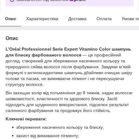
Опис
Характеристики
Доставка
Оплата
Умови п
Опис
L’Oréal Professionnel Serie Expert Vitamino Color шампунь
для блиску фарбованого волосся
— це професійний
догляд, створений для збереження насиченого кольору та
природного сяйва волосся після фарбування. Завдяки м’якій
формулі з антиоксидантами шампунь дбайливо очищає шкіру
голови та пасма, не вимиваючи пігмент і не пересушуючи
структуру волосся.
Він захищає колір від потьмяніння до 8 тижнів, надає волоссю
шовковистості, еластичності та здорового блиску. Засіб
підходить для щоденного використання, підсилює результат
салонного фарбування та продовжує його стійкість.
Ключові переваги:
збереження насиченого кольору та блиску;
захист від вимивання пігменту;