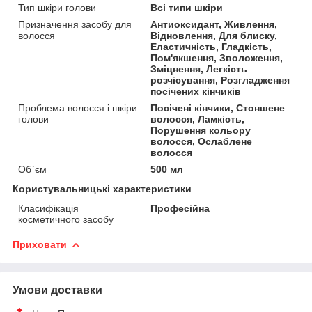
Тип шкіри голови
Всі типи шкіри
Призначення засобу для
Антиоксидант, Живлення,
волосся
Відновлення, Для блиску,
Еластичність, Гладкість,
Пом'якшення, Зволоження,
Зміцнення, Легкість
розчісування, Розгладження
посічених кінчиків
Проблема волосся і шкіри
Посічені кінчики, Стоншене
голови
волосся, Ламкість,
Порушення кольору
волосся, Ослаблене
волосся
Об`єм
500 мл
Користувальницькі характеристики
Класифікація
Професійна
косметичного засобу
Приховати
Умови доставки