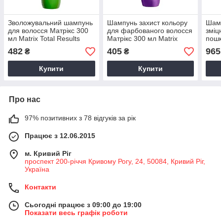
Зволожувальний шампунь
Шампунь захист кольору
Шамп
для волосся Матрікс 300
для фарбованого волосся
зміц
мл Matrix Total Results
Матрікс 300 мл Matrix
пошк
Food For Soft
Color Obsessed
Матр
482
405
965
₴
₴
Inst
Купити
Купити
Про нас
97% позитивних з 78 відгуків за рік
Працює з 12.06.2015
м. Кривий Ріг
проспект 200-річчя Кривому Рогу, 24, 50084, Кривий Ріг,
Україна
Контакти
Сьогодні працює з 09:00 до 19:00
Показати весь графік роботи