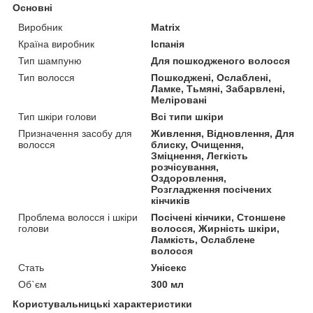
Основні
Виробник
Matrix
Країна виробник
Іспанія
Тип шампуню
Для пошкодженого волосся
Тип волосся
Пошкоджені, Ослаблені,
Ламке, Тьмяні, Забарвлені,
Меліровані
Тип шкіри голови
Всі типи шкіри
Призначення засобу для
Живлення, Відновлення, Для
волосся
блиску, Очищення,
Зміцнення, Легкість
розчісування,
Оздоровлення,
Розгладження посічених
кінчиків
Проблема волосся і шкіри
Посічені кінчики, Стоншене
голови
волосся, Жирність шкіри,
Ламкість, Ослаблене
волосся
Стать
Унісекс
Об`єм
300 мл
Користувальницькі характеристики