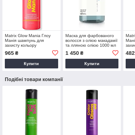
Matrix Glow Mania Глоу
Маска для фарбованого
Matr
Манія шампунь для
волосся з олією макадамії
Мані
захисту кольору
та лляною олією 1000 мл
захи
фарбованого волосся
Kaaral Maraes Color Care
фарб
965
1 450
482
₴
₴
1000 мл Матрікс Глоу
Mask
мл М
Манія
Купити
Купити
Подібні товари компанії