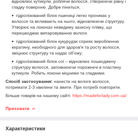
відновлює кутикули, роблячи волосся, створюючи рівну і
гладку поверхню. Добре піниться;
гідролізований білок пшениці легко проникає у
волосся та впливають на нього, відновлюючи структуру.
Утворює на локонах невидиму захисну плівку, що
перешкоджає випаровуванню вологи.
гідролізований білок кукурудзи сприяє виробленню
кератину, необхідного для здоров'я та росту волосся,
зміцнює структуру та надає об'єму;
гідролізований білок сої – відновлює пошкоджену
структуру волосся, заповнюючи порожнечі в пластину
кутикули. Робить локони міцними та гладкими.
Спосіб застосування:
нанести на вологе волосся,
потримати 2-3 хвилини та змити. При потребі повторити.
Більше товарів на нашому сайті:
https://madeforlady.com.ua/
Приховати
Характеристики