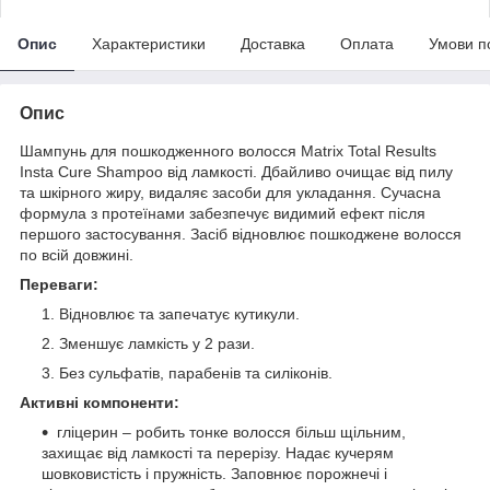
Опис
Характеристики
Доставка
Оплата
Умови п
Опис
Шампунь для пошкодженного волосся Matrix Total Results
Insta Cure Shampoo від ламкості. Дбайливо очищає від пилу
та шкірного жиру, видаляє засоби для укладання. Сучасна
формула з протеїнами забезпечує видимий ефект після
першого застосування. Засіб відновлює пошкоджене волосся
по всій довжині.
Переваги:
Відновлює та запечатує кутикули.
Зменшує ламкість у 2 рази.
Без сульфатів, парабенів та силіконів.
Активні компоненти:
гліцерин – робить тонке волосся більш щільним,
захищає від ламкості та перерізу. Надає кучерям
шовковистість і пружність. Заповнює порожнечі і