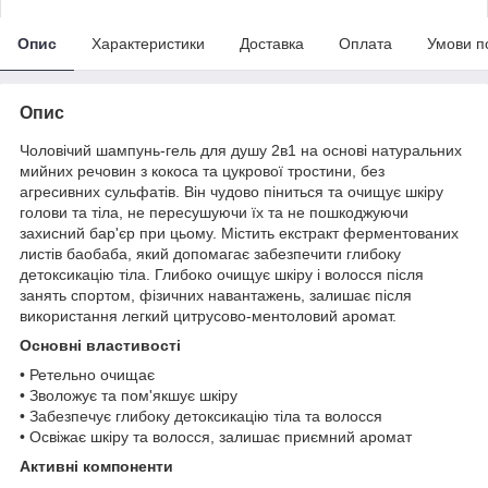
Опис
Характеристики
Доставка
Оплата
Умови п
Опис
Чоловічий шампунь-гель для душу 2в1 на основі натуральних
мийних речовин з кокоса та цукрової тростини, без
агресивних сульфатів. Він чудово піниться та очищує шкіру
голови та тіла, не пересушуючи їх та не пошкоджуючи
захисний бар'єр при цьому. Містить екстракт ферментованих
листів баобаба, який допомагає забезпечити глибоку
детоксикацію тіла. Глибоко очищує шкіру і волосся після
занять спортом, фізичних навантажень, залишає після
використання легкий цитрусово-ментоловий аромат.
Основні властивості
• Ретельно очищає
• Зволожує та пом'якшує шкіру
• Забезпечує глибоку детоксикацію тіла та волосся
• Освіжає шкіру та волосся, залишає приємний аромат
Активні компоненти