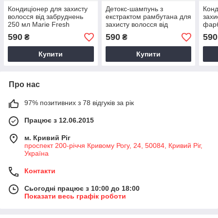
Кондиціонер для захисту
Детокс-шампунь з
Конд
волосся від забруднень
екстрактом рамбутана для
захи
250 мл Marie Fresh
захисту волосся від
фарб
Cosmetics
забруднень 250 мл Marie
мл M
590
590
590
₴
₴
Fresh Cosmetics
Купити
Купити
Про нас
97% позитивних з 78 відгуків за рік
Працює з 12.06.2015
м. Кривий Ріг
проспект 200-річчя Кривому Рогу, 24, 50084, Кривий Ріг,
Україна
Контакти
Сьогодні працює з 10:00 до 18:00
Показати весь графік роботи