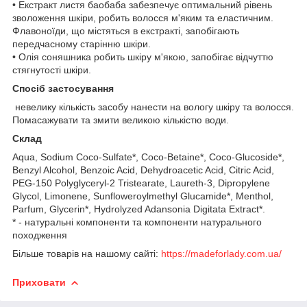
• Екстракт листя баобаба забезпечує оптимальний рівень
зволоження шкіри, робить волосся м'яким та еластичним.
Флавоноїди, що містяться в екстракті, запобігають
передчасному старінню шкіри.
• Олія соняшника робить шкіру м'якою, запобігає відчуттю
стягнутості шкіри.
Спосіб застосування
невелику кількість засобу нанести на вологу шкіру та волосся.
Помасажувати та змити великою кількістю води.
Склад
Aqua, Sodium Coco-Sulfate*, Coco-Betaine*, Coco-Glucoside*,
Benzyl Alcohol, Benzoic Acid, Dehydroacetic Acid, Citric Acid,
PEG-150 Polyglyceryl-2 Tristearate, Laureth-3, Dipropylene
Glycol, Limonene, Sunfloweroylmethyl Glucamide*, Menthol,
Parfum, Glycerin*, Hydrolyzed Adansonia Digitata Extract*.
* - натуральні компоненти та компоненти натурального
походження
Більше товарів на нашому сайті:
https://madeforlady.com.ua/
Приховати