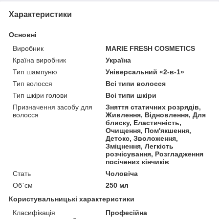
Характеристики
Основні
Виробник
MARIE FRESH COSMETICS
Країна виробник
Україна
Тип шампуню
Універсальний «2-в-1»
Тип волосся
Всі типи волосся
Тип шкіри голови
Всі типи шкіри
Призначення засобу для
Зняття статичних розрядів,
волосся
Живлення, Відновлення, Для
блиску, Еластичність,
Очищення, Пом'якшення,
Детокс, Зволоження,
Зміцнення, Легкість
розчісування, Розгладження
посічених кінчиків
Стать
Чоловіча
Об`єм
250 мл
Користувальницькі характеристики
Класифікація
Професійна