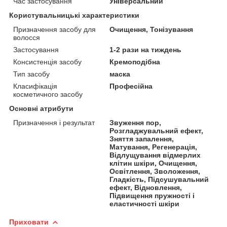
Час застосування
Універсальний
Користувальницькі характеристики
Призначення засобу для
Очищення, Тонізування
волосся
Застосування
1-2 рази на тиждень
Консистенція засобу
Кремоподібна
Тип засобу
маска
Класифікація
Професійна
косметичного засобу
Основні атрибути
Призначення і результат
Звуження пор,
Розгладжувальний ефект,
Зняття запалення,
Матування, Регенерація,
Відлущування відмерлих
клітин шкіри, Очищення,
Освітлення, Зволоження,
Гладкість, Підсушувальний
ефект, Відновлення,
Підвищення пружності і
еластичності шкіри
Приховати