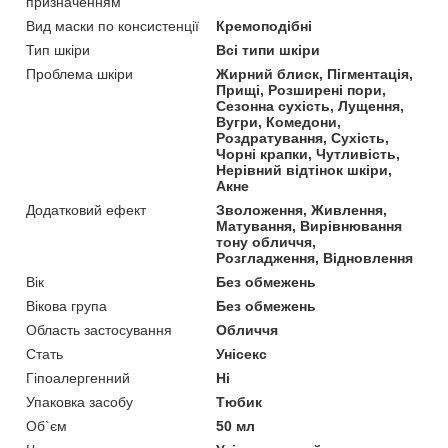
призначенням
Вид маски по консистенції
Кремоподібні
Тип шкіри
Всі типи шкіри
Проблема шкіри
Жирний блиск, Пігментація,
Прищі, Розширені пори,
Сезонна сухість, Лущення,
Вугри, Комедони,
Роздратування, Сухість,
Чорні крапки, Чутливість,
Нерівний відтінок шкіри,
Акне
Додатковий ефект
Зволоження, Живлення,
Матування, Вирівнювання
тону обличчя,
Розгладження, Відновлення
Вік
Без обмежень
Вікова група
Без обмежень
Область застосування
Обличчя
Стать
Унісекс
Гіпоалергенний
Ні
Упаковка засобу
Тюбик
Об`єм
50 мл