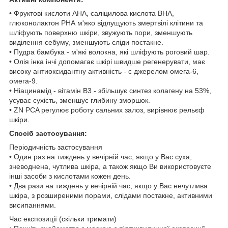
• Фруктові кислоти АНА, саліцилова кислота ВНА,
глюконолактон РНА м'яко відлущують змертвілі клітини та
шліфують поверхню шкіри, звужують пори, зменшують
виділення себуму, зменшують сліди постакне.
• Пудра бамбука - м'які волокна, які шліфують роговий шар.
• Олія інка інчі допомагає шкірі швидше регенерувати, має
високу антиоксидантну активність - є джерелом омега-6,
омега-9.
• Ніацинамід - вітамін В3 - збільшує синтез колагену на 53%,
усуває сухість, зменшує глибину зморшок.
• ZN PCA регулює роботу сальних залоз, вирівнює рельєф
шкіри.
Спосіб застосування:
Періодичність застосування
• Один раз на тиждень у вечірній час, якщо у Вас суха,
зневоднена, чутлива шкіра, а також якщо Ви використовуєте
інші засоби з кислотами кожен день.
• Два рази на тиждень у вечірній час, якщо у Вас нечутлива
шкіра, з розширеними порами, слідами постакне, активними
висипаннями.
Час експозиції (скільки тримати)