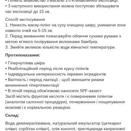
• Почніть знайомство з маскою з п'ятихвилинної експозиції.
• З наступного використання можна поступово збільшувати
час експозиції до 15 хв.
Спосіб застосування
1. Нанесіть маску-пілінг на суху очищену шкіру, уникаючи зони
навколо очей на 5-15 хв.
2. Перед змиванням помасажуйте обличчя сухими руками з
метою м'якого полірування волокнами бамбука.
3. Змийте великою кількістю води кімнатної температури.
Протипоказання:
• Гіперчутлива шкіра
• Реабілітаційний період після курсу пілінгів
• Індивідуальна непереносність окремих інгредієнтів
• Вагітність і період лактації - щоб зменшити ризики
виникнення гіперпігментації
• В літній період обов'язково наносити SPF-захист
Засіб містить фруктові кислоти і є поверхневим пілінгом
(аналогом салонної процедури), почервоніння і пощипування
можливі і є нормальною реакцією.
Склад:
Вода демінералізована, натуральний емульгатор (цетеарил
оліват, сорбітан оліват), олія коноплі, тригліцериди каприлової