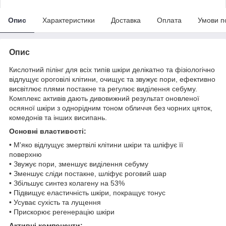
Опис
Характеристики
Доставка
Оплата
Умови п
Опис
Кислотний пілінг для всіх типів шкіри делікатно та фізіологічно
відлущує ороговілі клітини, очищує та звужує пори, ефективно
висвітлює плями постакне та регулює виділення себуму.
Комплекс активів дають дивовижний результат оновленої
осяяної шкіри з однорідним тоном обличчя без чорних цяток,
комедонів та інших висипань.
Основні властивості:
• М'яко відлущує змертвілі клітини шкіри та шліфує її
поверхню
• Звужує пори, зменшує виділення себуму
• Зменшує сліди постакне, шліфує роговий шар
• Збільшує синтез колагену на 53%
• Підвищує еластичність шкіри, покращує тонус
• Усуває сухість та лущення
• Прискорює регенерацію шкіри
Активні компоненти: