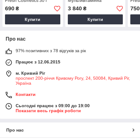
Fresh Cosmetics 30 г
Мультивітамінна
Fres
відновлююча маска 75 мл
690
3 840
750
₴
₴
Купити
Купити
Про нас
97% позитивних з 78 відгуків за рік
Працює з 12.06.2015
м. Кривий Ріг
проспект 200-річчя Кривому Рогу, 24, 50084, Кривий Ріг,
Україна
Контакти
Сьогодні працює з 09:00 до 19:00
Показати весь графік роботи
Про нас