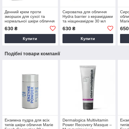
Денний крем проти
Сироватка для обличчя
Сиро
зморшок для сухої та
Hydra barrier з керамідами
обли
нормальної шкіри обличчя
та ніацинамідом 30 мл
Mari
30 мл Marie Fresh
Marie Fresh Cosmetics
630
630
650
₴
₴
Cosmetics
Купити
Купити
Подібні товари компанії
Ензимна пудра для всіх
Dermalogica Multivitamin
Ензи
типів шкіри обличчя Marie
Power Recovery Masque –
типі