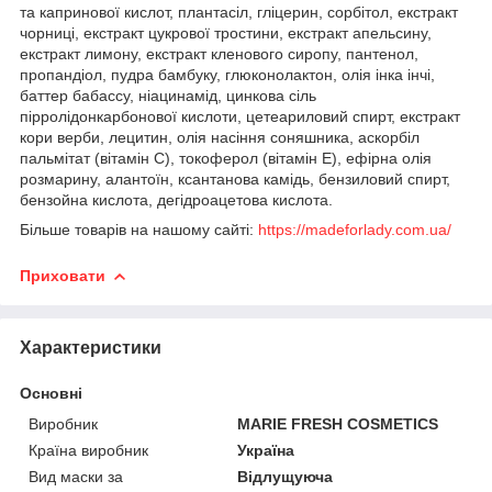
та капринової кислот, плантасіл, гліцерин, сорбітол, екстракт
чорниці, екстракт цукрової тростини, екстракт апельсину,
екстракт лимону, екстракт кленового сиропу, пантенол,
пропандіол, пудра бамбуку, глюконолактон, олія інка інчі,
баттер бабассу, ніацинамід, цинкова сіль
пірролідонкарбонової кислоти, цетеариловий спирт, екстракт
кори верби, лецитин, олія насіння соняшника, аскорбіл
пальмітат (вітамін С), токоферол (вітамін Е), ефірна олія
розмарину, алантоїн, ксантанова камідь, бензиловий спирт,
бензойна кислота, дегідроацетова кислота.
Більше товарів на нашому сайті:
https://madeforlady.com.ua/
Приховати
Характеристики
Основні
Виробник
MARIE FRESH COSMETICS
Країна виробник
Україна
Вид маски за
Відлущуюча