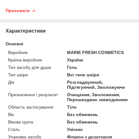
Приховати
Характеристики
Основні
Виробник
MARIE FRESH COSMETICS
Країна виробник
Україна
Тип засобу для душа
Гель
Тип шкіри
Всі типи шкіри
Дія
Розгладжуючий,
Підтягуючий, Зволожуюче
Призначення і результат
Очищення, Зволоження,
Перешкоджає зневодненню
Область застосування
Тіло
Вік
Без обмежень
Вікова група
Без обмежень
Стать
Унісекс
Упаковка засобу
Флакон з дозатором