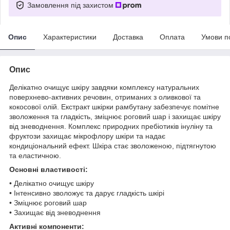
Замовлення під захистом
Опис
Характеристики
Доставка
Оплата
Умови п
Опис
Делікатно очищує шкіру завдяки комплексу натуральних
поверхнево-активних речовин, отриманих з оливкової та
кокосової олій. Екстракт шкірки рамбутану забезпечує помітне
зволоження та гладкість, зміцнює роговий шар і захищає шкіру
від зневоднення. Комплекс природних пребіотиків інуліну та
фруктози захищає мікрофлору шкіри та надає
кондиціональний ефект. Шкіра стає зволоженою, підтягнутою
та еластичною.
Основні властивості:
• Делікатно очищує шкіру
• Інтенсивно зволожує та дарує гладкість шкірі
• Зміцнює роговий шар
• Захищає від зневоднення
Активні компоненти: