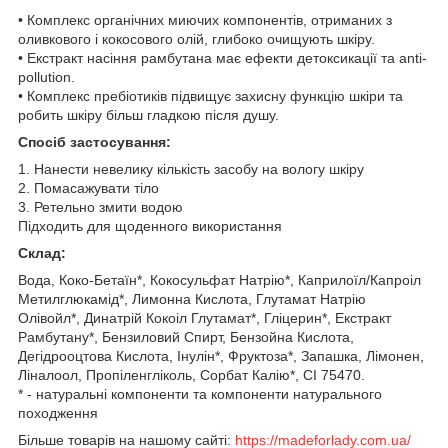
• Комплекс органічних миючих компонентів, отриманих з
оливкового і кокосового олій, глибоко очищують шкіру.
• Екстракт насіння рамбутана має ефекти детоксикації та anti-
pollution.
• Комплекс пребіотиків підвищує захисну функцію шкіри та
робить шкіру більш гладкою після душу.
Спосіб застосування:
1. Нанести невелику кількість засобу на вологу шкіру
2. Помасажувати тіло
3. Ретельно змити водою
Підходить для щоденного використання
Склад:
Вода, Коко-Бетаїн*, Кокосульфат Натрію*, Каприлоїл/Капроіл
Метилглюкамід*, Лимонна Кислота, Глутамат Натрію
Олівойл*, Динатрій Кокоіл Глутамат*, Гліцерин*, Екстракт
Рамбутану*, Бензиловий Спирт, Бензойна Кислота,
Дегідрооцтова Кислота, Інулін*, Фруктоза*, Запашка, Лімонен,
Ліналоол, Пропіленгліколь, Сорбат Калію*, CI 75470.
* - натуральні компоненти та компоненти натурального
походження
Більше товарів на нашому сайті:
https://madeforlady.com.ua/