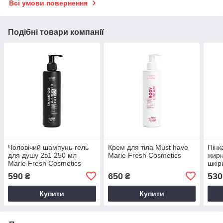
Всі умови повернення
Подібні товари компанії
‌Чоловічий шампунь-гель
Крем для тіла Must have
Пінк
для душу 2в1 250 мл
Marie Fresh Cosmetics
жирн
Marie Fresh Cosmetics
шкір
Mari
590
650
530
₴
₴
Купити
Купити