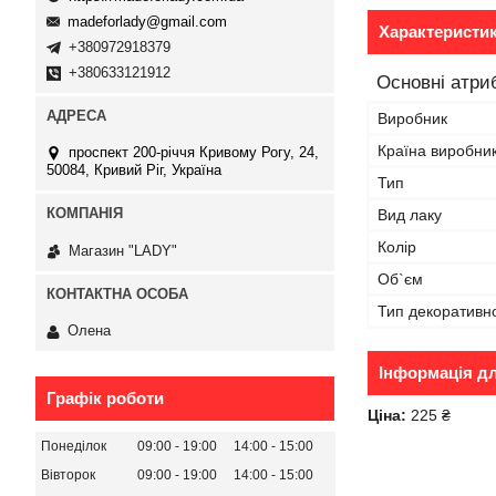
madeforlady@gmail.com
Характеристи
+380972918379
+380633121912
Основні атри
Виробник
Країна виробни
проспект 200-річчя Кривому Рогу, 24,
50084, Кривий Ріг, Україна
Тип
Вид лаку
Колір
Магазин "LADY"
Об`єм
Тип декоративн
Олена
Інформація д
Графік роботи
Ціна:
225 ₴
Понеділок
09:00
19:00
14:00
15:00
Вівторок
09:00
19:00
14:00
15:00