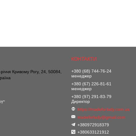
+380 (68) 744-76-24
річчя Кривому Рогу, 24, 50084,
менеджер
країна
+380 (67) 226-81-61
менеджер
+380 (97) 291-83-79
Директор
DY"
https://madeforlady.com.ua
madeforlady@gmail.com
+380972918379
+380633121912