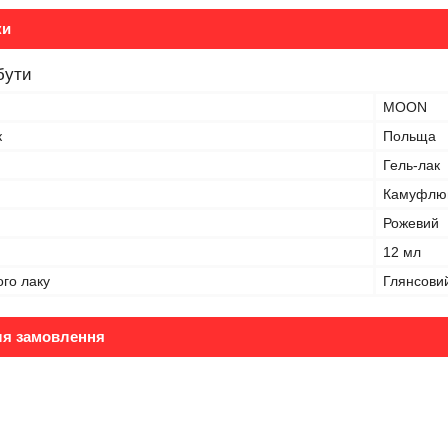
ки
бути
MOON
к
Польща
Гель-лак
Камуфлю
Рожевий
12 мл
ого лаку
Глянсови
ля замовлення