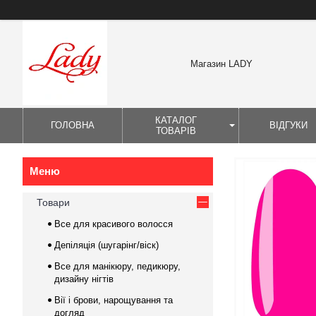
Магазин LADY
КАТАЛОГ
ГОЛОВНА
ВІДГУКИ
ТОВАРІВ
Товари
Все для красивого волосся
Депіляція (шугарінг/віск)
Все для манікюру, педикюру,
дизайну нігтів
Вії і брови, нарощування та
догляд