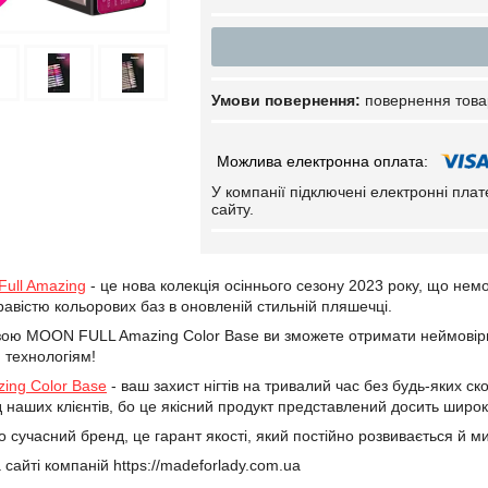
повернення това
У компанії підключені електронні пла
сайту.
Full Amazing
- це нова колекція осіннього сезону 2023 року, що немо
авістю кольорових баз в оновленій стильній пляшечці.
ою MOON FULL Amazing Color Base ви зможете отримати неймовірний 
 технологіям!
ng Color Base
- ваш захист нігтів на тривалий час без будь-яких с
наших клієнтів, бо це якісний продукт представлений досить широк
сучасний бренд, це гарант якості, який постійно розвивається й мит
 сайті компаній https://madeforlady.com.ua