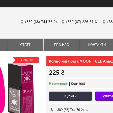
+380 (68) 744-76-24
+380 (67) 226-81-61
+38
СТАТТІ
ПРО НАС
КОНТАКТИ
Новинка
Кольорова база MOON FULL Amazi
225 ₴
В наявності
Код:
904
Купити
Купити
+380 (68) 744-76-24