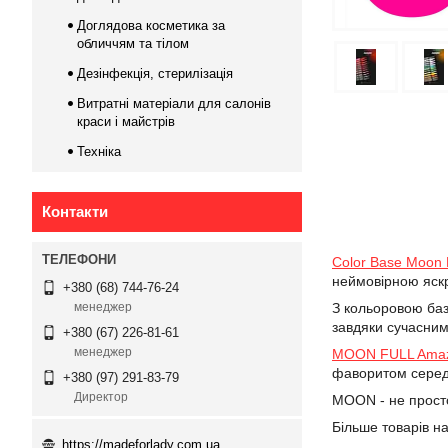
Доглядова косметика за
обличчям та тілом
Дезінфекція, стерилізація
Витратні матеріали для салонів
краси і майстрів
Техніка
Контакти
Color Base Moon 
неймовірною яскр
+380 (68) 744-76-24
З кольоровою баз
менеджер
завдяки сучасним
+380 (67) 226-81-61
менеджер
MOON FULL Amazi
фаворитом серед 
+380 (97) 291-83-79
Директор
MOON - не просто 
Більше товарів на
https://madeforlady.com.ua