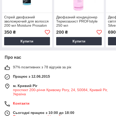
Спрей двофазний
Двофазний кондиціонер
Двоф
зволожуючий для волосся
Термозахист PROFIstyle
світ
200 мл Moisture Prosalon
250 мл
Silv
350
200
690
₴
₴
Купити
Купити
Про нас
97% позитивних з 78 відгуків за рік
Працює з 12.06.2015
м. Кривий Ріг
проспект 200-річчя Кривому Рогу, 24, 50084, Кривий Ріг,
Україна
Контакти
Сьогодні працює з 10:00 до 18:00