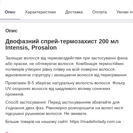
Опис
Характеристики
Доставка
Оплата
Умови п
Опис
Двофазний спрей-термозахист 200 мл
Intensis, Prosalon
Захищає волосся від термовоздействія при застосуванні фена
або праски, не обтяжуючи волосся. Комбінація термостійких
полімерів утворює рівну плівку на всій поверхні волосся,
відновлюючи структуру і захищаючи волосся від перегрівання.
Провітамін В-5 зберігає натуральну вологість волосся. Фільтр
UV охороняє волосся від шкідливого впливу сонячних
променів.
Спосіб застосування: Перед застосуванням збовтайте для
з'єднання двох фаз. Рівномірно розпорошити на вологі чисті
підсушені рушником волосся. Не змивати.
Більше товарів на нашому сайті: https://madeforlady.com.ua