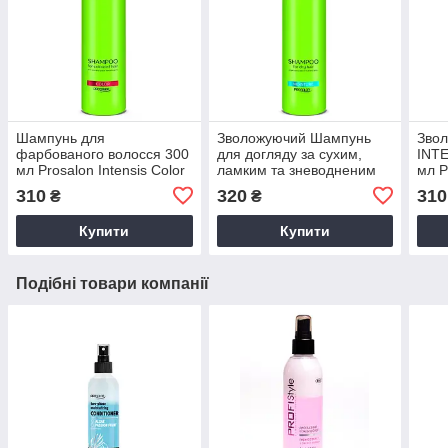
Шампунь для
Зволожуючий Шампунь
Звол
фарбованого волосся 300
для догляду за сухим,
INT
мл Prosalon Intensis Color
ламким та зневодненим
мл 
Shampoo для дбайливого
волоссям 275 мл,
310
320
310
₴
₴
очищення та збереження
Prosalon Intensis Moisture
насиченого кольору
Shampoo, Польща
Купити
Купити
Подібні товари компанії