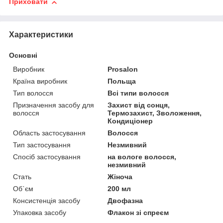
Приховати
Характеристики
Основні
Виробник
Prosalon
Країна виробник
Польща
Тип волосся
Всі типи волосся
Призначення засобу для
Захист від сонця,
волосся
Термозахист, Зволоження,
Кондиціонер
Область застосування
Волосся
Тип застосування
Незмивний
Спосіб застосування
на вологе волосся,
незмивний
Стать
Жіноча
Об`єм
200 мл
Консистенція засобу
Двофазна
Упаковка засобу
Флакон зі спреєм