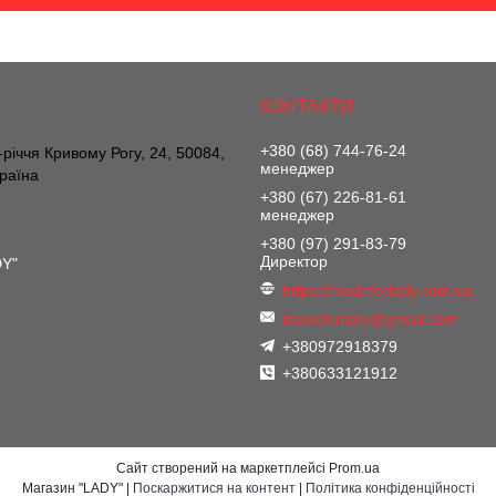
+380 (68) 744-76-24
річчя Кривому Рогу, 24, 50084,
менеджер
країна
+380 (67) 226-81-61
менеджер
+380 (97) 291-83-79
Директор
DY"
https://madeforlady.com.ua
madeforlady@gmail.com
+380972918379
+380633121912
Сайт створений на маркетплейсі
Prom.ua
Магазин "LADY" |
Поскаржитися на контент
|
Політика конфіденційності