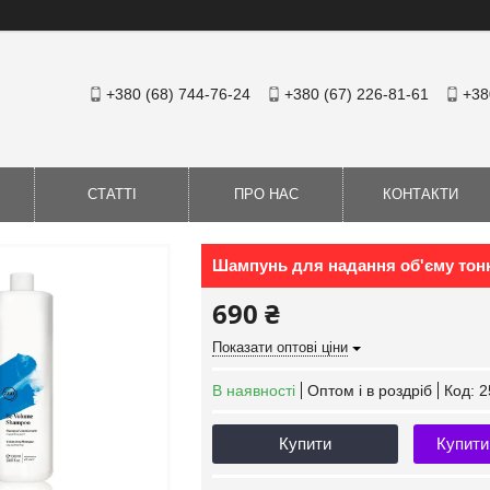
+380 (68) 744-76-24
+380 (67) 226-81-61
+38
СТАТТІ
ПРО НАС
КОНТАКТИ
Шампунь для надання об'єму тонк
690 ₴
Показати оптові ціни
В наявності
Оптом і в роздріб
Код:
2
Купити
Купити