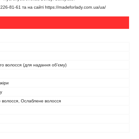
6-81-61 та на сайті https://madeforlady.com.ua/ua/
го волосся (для надання обʼєму)
шкіри
у
 волосся, Ослаблене волосся