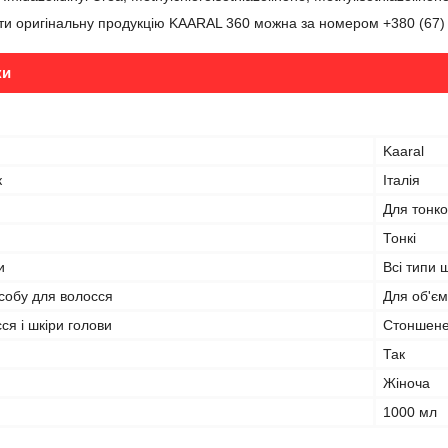
ти оригінальну продукцію KAARAL 360 можна за номером +380 (67) 22
ки
Kaaral
к
Італія
Для тонко
Тонкі
и
Всі типи 
собу для волосся
Для об'єм
я і шкіри голови
Стоншене
Так
Жіноча
1000 мл