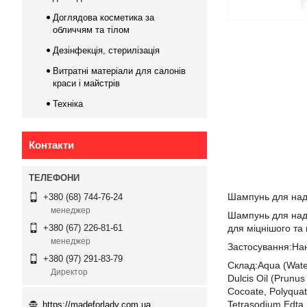
Доглядова косметика за
обличчям та тілом
Дезінфекція, стерилізація
Витратні матеріали для салонів
краси і майстрів
Техніка
Контакти
Ш
ампунь для над
+380 (68) 744-76-24
менеджер
Шампунь для нада
для міцнішого та 
+380 (67) 226-81-61
менеджер
Застосування:Нан
+380 (97) 291-83-79
Склад:Aqua (Water
Директор
Dulcis Oil (Prunu
Cocoate, Polyquat
Tetrasodium Edta, 
https://madeforlady.com.ua