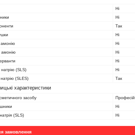
Ні
вники
Ні
поненти
Так
ушки
Ні
 амонію
Ні
 амонію
Ні
серванти
Ні
 натрію (SLS)
Ні
 натрію (SLES)
Так
ицькі характеристики
сметичного засобу
Професій
ашники
Ні
натрія (SLS)
Ні
ля замовлення