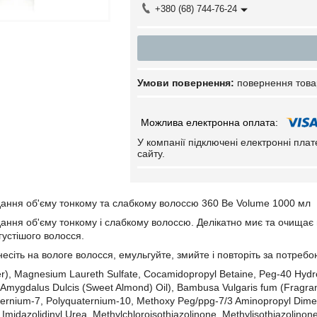
+380 (68) 744-76-24
повернення това
У компанії підключені електронні пла
сайту.
ання об'єму тонкому та слабкому волоссю 360 Be Volume 1000 мл
ння об'єму тонкому і слабкому волоссю. Делікатно миє та очищає 
густішого волосся.
есіть на вологе волосся, емульгуйте, змийте і повторіть за потребо
), Magnesium Laureth Sulfate, Cocamidopropyl Betaine, Peg-40 Hydro
s Amygdalus Dulcis (Sweet Almond) Oil), Bambusa Vulgaris fum (Fragra
ernium-7, Polyquaternium-10, Methoxy Peg/ppg-7/3 Aminopropyl Dimeth
Imidazolidinyl Urea, Methylchloroisothiazolinone, Methylisothiazolinone 