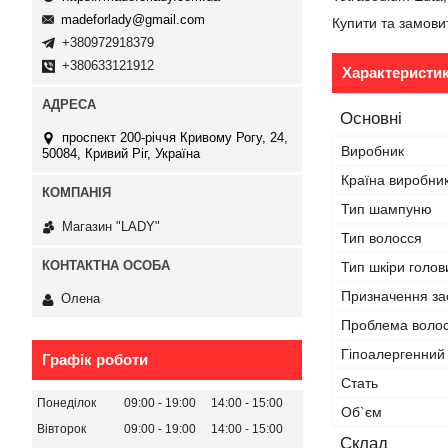
madeforlady@gmail.com
Купити та замови
+380972918379
+380633121912
Характеристи
Основні
проспект 200-річчя Кривому Рогу, 24,
Виробник
50084, Кривий Ріг, Україна
Країна виробни
Тип шампуню
Магазин "LADY"
Тип волосся
Тип шкіри голов
Призначення за
Олена
Проблема волосс
Гіпоалергенний
Графік роботи
Стать
Понеділок
09:00
19:00
14:00
15:00
Об`єм
Вівторок
09:00
19:00
14:00
15:00
Склад