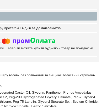
ру протягом 14 днів
за домовленістю
тежі. Тепер ви можете купити будь-який товар не покидаючи
шкіру голови без обтяження та зміцнює волосяний стрижень
ю.
genated Castor Oil, Glycerin, Panthenol, Prunus Amygdalus
nce)*, Peg-200 Hydrogenated Glyceryl Palmate, Peg-7 Glyceryl
icone, Peg-75 Lanolin, Glyceryl Stearate Se, , Sodium Chloride,
*Hydroxycitronellal, Benzyl Salicylate.