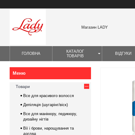
Магазин LADY
КАТАЛОГ
ГОЛОВНА
ВІДГУКИ
ТОВАРІВ
Товари
Все для красивого волосся
Депіляція (шугарінг/віск)
Все для манікюру, педикюру,
дизайну нігтів
Вії і брови, нарощування та
догляд