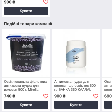
900
₴
Купити
Подібні товари компанії
Освітлювальна фіолетова
Антижовта пудра для
Осві
антижовта пудра для
волосся що освітлює 500
анти
волосся 500 г, Mirella
гр БАНКА 360 KAARAL
воло
Professional Violet Bleach
Prof
740
900
690
₴
₴
Powder
Pow
Купити
Купити