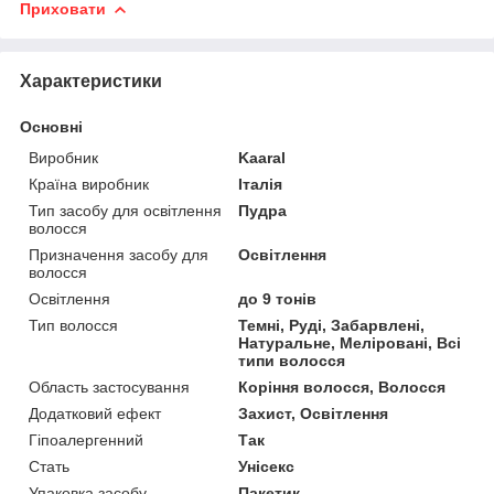
Приховати
Характеристики
Основні
Виробник
Kaaral
Країна виробник
Італія
Тип засобу для освітлення
Пудра
волосся
Призначення засобу для
Освітлення
волосся
Освітлення
до 9 тонів
Тип волосся
Темні, Руді, Забарвлені,
Натуральне, Меліровані, Всі
типи волосся
Область застосування
Коріння волосся, Волосся
Додатковий ефект
Захист, Освітлення
Гіпоалергенний
Так
Стать
Унісекс
Упаковка засобу
Пакетик