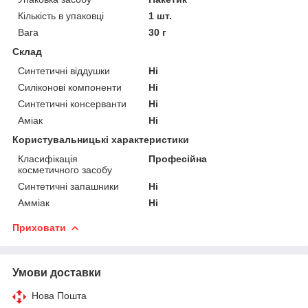
Кількість в упаковці
1 шт.
Вага
30 г
Склад
Синтетичні віддушки
Ні
Силіконові компоненти
Ні
Синтетичні консерванти
Ні
Аміак
Ні
Користувальницькі характеристики
Класифікація
Професійна
косметичного засобу
Синтетичні запашники
Ні
Амміак
Ні
Приховати
Умови доставки
Нова Пошта