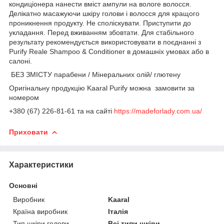
кондиціонера нанести вміст ампули на вологе волосся.
Делікатно масажуючи шкіру голови і волосся для кращого
проникнення продукту. Не споліскувати. Приступити до
укладання. Перед вживанням збовтати. Для стабільного
результату рекомендується використовувати в поєднанні з
Purify Reale Shampoo & Conditioner в домашніх умовах або в
салоні.
БЕЗ ЗМІСТУ парабени / Мінеральних олій/ глютену
Оригінальну продукцію Kaaral Purify можна замовити за
номером
+380 (67) 226-81-61 та на сайті
https://madeforlady.com.ua/
Приховати
Характеристики
Основні
Виробник
Kaaral
Країна виробник
Італія
Тип шкіри голови
Всі типи шкіри