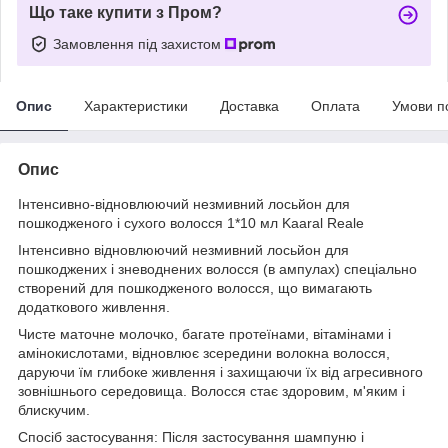
Що таке купити з Пром?
Замовлення під захистом
Опис
Характеристики
Доставка
Оплата
Умови п
Опис
Інтенсивно-відновлюючий незмивний лосьйон для
пошкодженого і сухого волосся 1*10 мл Kaaral Reale
Інтенсивно відновлюючий незмивний лосьйон для
пошкоджених і зневоднених волосся (в ампулах) спеціально
створений для пошкодженого волосся, що вимагають
додаткового живлення.
Чисте маточне молочко, багате протеїнами, вітамінами і
амінокислотами, відновлює зсередини волокна волосся,
даруючи їм глибоке живлення і захищаючи їх від агресивного
зовнішнього середовища. Волосся стає здоровим, м'яким і
блискучим.
Спосіб застосування: Після застосування шампуню і