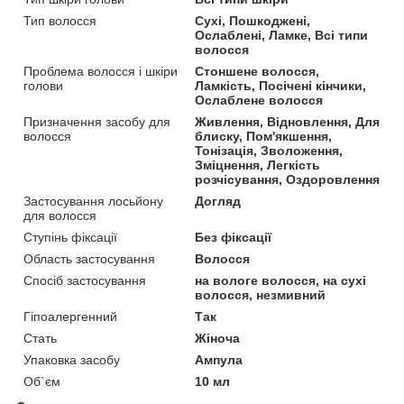
Тип волосся
Сухі, Пошкоджені,
Ослаблені, Ламке, Всі типи
волосся
Проблема волосся і шкіри
Стоншене волосся,
голови
Ламкість, Посічені кінчики,
Ослаблене волосся
Призначення засобу для
Живлення, Відновлення, Для
волосся
блиску, Пом'якшення,
Тонізація, Зволоження,
Зміцнення, Легкість
розчісування, Оздоровлення
Застосування лосьйону
Догляд
для волосся
Ступінь фіксації
Без фіксації
Область застосування
Волосся
Спосіб застосування
на вологе волосся, на сухі
волосся, незмивний
Гіпоалергенний
Так
Стать
Жіноча
Упаковка засобу
Ампула
Об`єм
10 мл