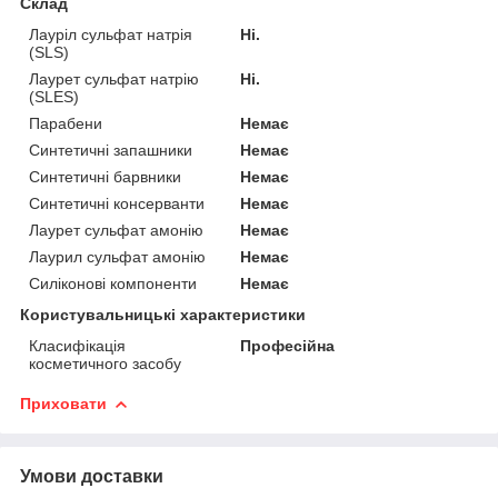
Склад
Лауріл сульфат натрія
Ні.
(SLS)
Лаурет сульфат натрію
Ні.
(SLES)
Парабени
Немає
Синтетичні запашники
Немає
Синтетичні барвники
Немає
Синтетичні консерванти
Немає
Лаурет сульфат амонію
Немає
Лаурил сульфат амонію
Немає
Силіконові компоненти
Немає
Користувальницькі характеристики
Класифікація
Професійна
косметичного засобу
Приховати
Умови доставки