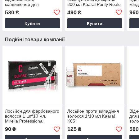
кондиціонер для
300 мл Kaaral Purify Reale
конд
пошкодженого волосся
пошк
530
490
960
₴
₴
250 мл Kaaral Reale
1000
Купити
Купити
Подібні товари компанії
Лосьйон для фарбованого
Лосьйон проти випадіння
Відн
волосся 1 шт*10 мл,
волосся 1*10 мл Kaaral
для 
Mirella Professional
K05
воло
моло
90
125
580
₴
₴
Bee