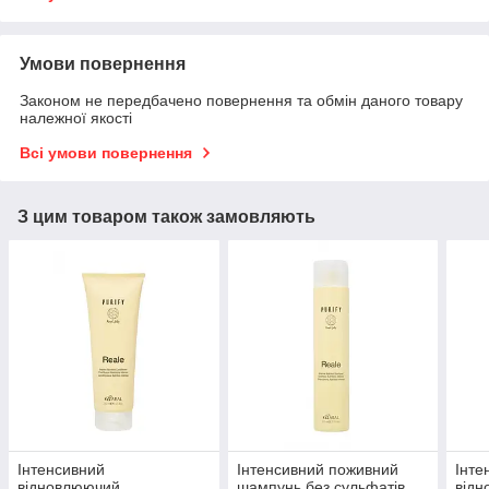
Умови повернення
Законом не передбачено повернення та обмін даного товару
належної якості
Всі умови повернення
З цим товаром також замовляють
Інтенсивний
Інтенсивний поживний
Інте
відновлюючий
шампунь без сульфатів
від