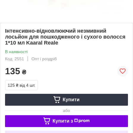
Інтенсивно-відновлюючий незмивний
лосьйон для пошкодженого і сухого волосся
1*10 мл Kaaral Reale
В наявності
Код: 2551
Опт і роздріб
135
₴
125 ₴
від 4 шт.
Купити
або
Купити з