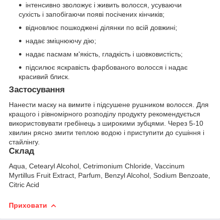
інтенсивно зволожує і живить волосся, усуваючи
сухість і запобігаючи появі посічених кінчиків;
відновлює пошкоджені ділянки по всій довжині;
надає зміцнюючу дію;
надає пасмам м'якість, гладкість і шовковистість;
підсилює яскравість фарбованого волосся і надає
красивий блиск.
Застосування
Нанести маску на вимите і підсушене рушником волосся. Для
кращого і рівномірного розподілу продукту рекомендується
використовувати гребінець з широкими зубцями. Через 5-10
хвилин рясно змити теплою водою і приступити до сушіння і
стайлінгу.
Склад
Aqua, Cetearyl Alcohol, Cetrimonium Chloride, Vaccinum
Myrtillus Fruit Extract, Parfum, Benzyl Alcohol, Sodium Benzoate,
Citric Acid
Приховати