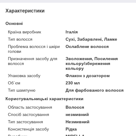
Характеристики
Основні
Країна виробник
Італія
Тип волосся
Сухі, Забарвлені, Ламке
Проблема волосся і шкіри
Ослаблене волосся
голови
Призначення засобу для
Зволоження, Посилення
волосся
кольору/збереження
кольору
Упаковка засобу
Флакон з дозатором
Об`єм
230 мл
Тип шампуню
Для фарбованого волосся
Користувальницькі характеристики
Область застосування
Волосся
Спосіб застосування
незмивний
Тип застосування
Незмивний
Консистенція засобу
Рідка