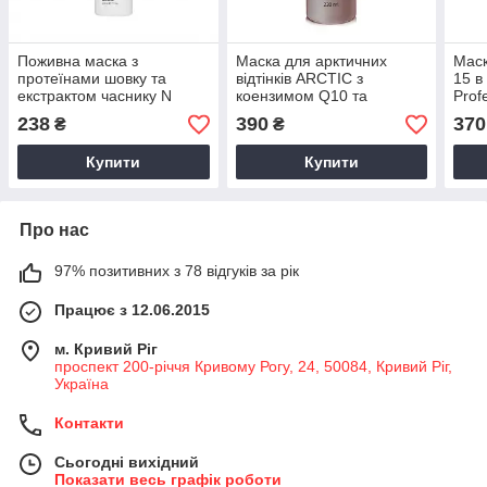
Поживна маска з
Маска для арктичних
Маск
протеїнами шовку та
відтінків ARCTIC з
15 в
екстрактом часнику N
коензимом Q10 та
Prof
NUTRITION 230 мл Mirella
церамідом NG 230 мл
238
390
370
₴
₴
Professional
Mirella Professional Your
BLONDesty
Купити
Купити
Про нас
97% позитивних з 78 відгуків за рік
Працює з 12.06.2015
м. Кривий Ріг
проспект 200-річчя Кривому Рогу, 24, 50084, Кривий Ріг,
Україна
Контакти
Сьогодні вихідний
Показати весь графік роботи