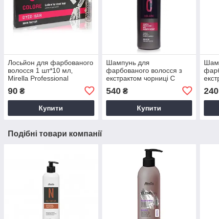
Лосьйон для фарбованого
Шампунь для
Шам
волосся 1 шт*10 мл,
фарбованого волосся з
фарб
Mirella Professional
екстрактом чорниці C
екст
COLORE 1000 мл Mirella
COLO
90
540
240
₴
₴
Professional
Prof
Купити
Купити
Подібні товари компанії