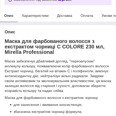
Опис
Характеристики
Доставка
Оплата
Умови п
Опис
Маска для фарбованого волосся з
екстрактом чорниці C COLORE 230 мл,
Mirella Professional
Маска забезпечує дбайливий догляд, "перезапускає"
молекулу кольору, пожвавлюючи колір фарбованого волосся.
Екстракт чорниці, багатий на вітамін С і поліфеноли, виконує
антиоксидантну дію, нейтралізує вільні радикали. Завдяки
своїм антивіковим та зволожувальним властивостям, ця маска
захищає волосся від старіння і сухості, допомагає зберегти
яскравість кольору та надає сяйва.
Маска для фарбованого волосся з екстрактом чорниці:
для нанесення і змивання консистенція;
збагачена екстрактом чорниці формула;