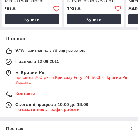
Mirella Professional
гіалуроновою кислотою
Mire
1*10 мл Kaaral Filler
90
130
840
₴
₴
Купити
Купити
Про нас
97% позитивних з 78 відгуків за рік
Працює з 12.06.2015
м. Кривий Ріг
проспект 200-річчя Кривому Рогу, 24, 50084, Кривий Ріг,
Україна
Контакти
Сьогодні працює з 10:00 до 18:00
Показати весь графік роботи
Про нас