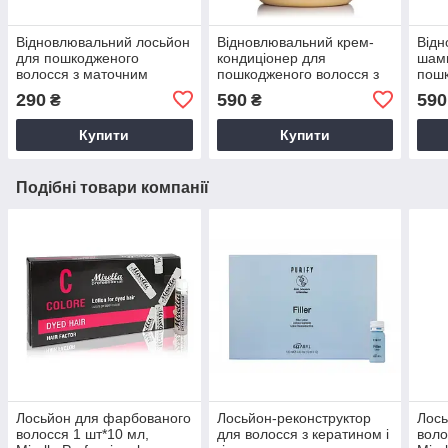
Відновлювальний лосьйон
Відновлювальний крем-
Від
для пошкодженого
кондиціонер для
шам
волосся з маточним
пошкодженого волосся з
пошк
молочком 2*10 мл Mirella
маточним молочком 1000
мат
290
590
590
₴
₴
BeeForm
мл Mirella BeeForm
мл M
Купити
Купити
Подібні товари компанії
Лосьйон для фарбованого
Лосьйон-реконструктор
Лось
волосся 1 шт*10 мл,
для волосся з кератином і
воло