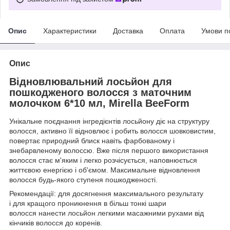
Опис
Характеристики
Доставка
Оплата
Умови п
Опис
Відновлювальний лосьйон для
пошкодженого волосся з маточним
молочком 6*10 мл, Mirella BeeForm
Унікальне поєднання інгредієнтів лосьйону діє на структуру
волосся, активно її відновлює і робить волосся шовковистим,
повертає природний блиск навіть фарбованому і
знебарвленому волоссю. Вже після першого використання
волосся стає м'яким і легко розчісується, наповнюється
життєвою енергією і об'ємом. Максимальне відновлення
волосся будь-якого ступеня пошкодженості.
Рекомендації: для досягнення максимального результату
і для кращого проникнення в більш тонкі шари
волосся нанести лосьйон легкими масажними рухами від
кінчиків волосся до коренів.