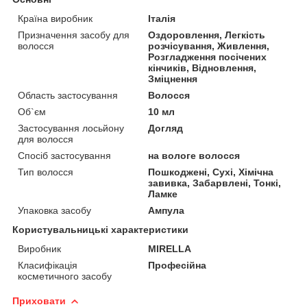
Країна виробник
Італія
Призначення засобу для
Оздоровлення, Легкість
волосся
розчісування, Живлення,
Розгладження посічених
кінчиків, Відновлення,
Зміцнення
Область застосування
Волосся
Об`єм
10 мл
Застосування лосьйону
Догляд
для волосся
Спосіб застосування
на вологе волосся
Тип волосся
Пошкоджені, Сухі, Хімічна
завивка, Забарвлені, Тонкі,
Ламке
Упаковка засобу
Ампула
Користувальницькі характеристики
Виробник
MIRELLA
Класифікація
Професійна
косметичного засобу
Приховати