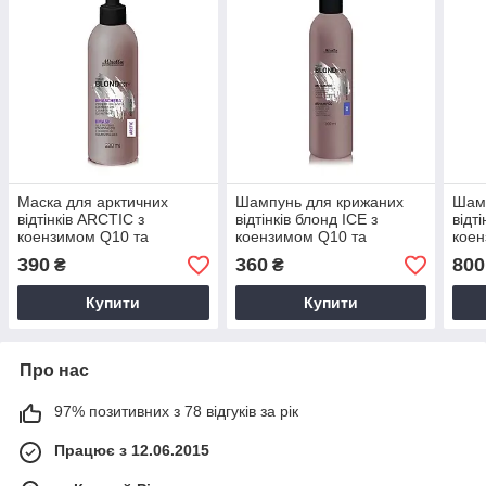
Маска для арктичних
Шампунь для крижаних
Шам
відтінків ARCTIC з
відтінків блонд ICE з
відт
коензимом Q10 та
коензимом Q10 та
коен
церамідом NG 230 мл
церамідом NG 300 мл
цер
390
360
800
₴
₴
Mirella Professional Your
Mirella Professional Your
Mire
BLONDesty
BLONDesty ніжний догляд
BLO
Купити
Купити
Про нас
97% позитивних з 78 відгуків за рік
Працює з 12.06.2015