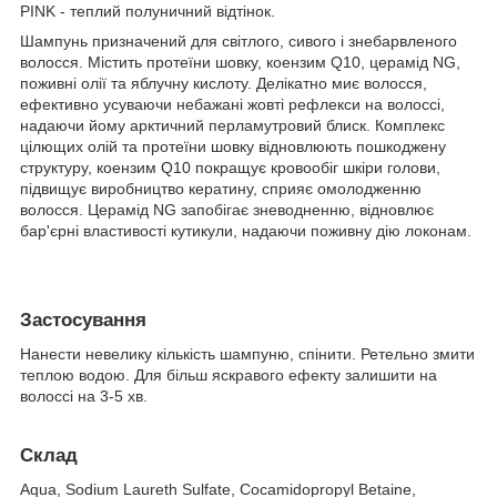
PINK - теплий полуничний відтінок.
Шампунь призначений для світлого, сивого і знебарвленого
волосся. Містить протеїни шовку, коензим Q10, церамід NG,
поживні олії та яблучну кислоту. Делікатно миє волосся,
ефективно усуваючи небажані жовті рефлекси на волоссі,
надаючи йому арктичний перламутровий блиск. Комплекс
цілющих олій та протеїни шовку відновлюють пошкоджену
структуру, коензим Q10 покращує кровообіг шкіри голови,
підвищує виробництво кератину, сприяє омолодженню
волосся. Церамід NG запобігає зневодненню, відновлює
бар'єрні властивості кутикули, надаючи поживну дію локонам.
Застосування
Нанести невелику кількість шампуню, спінити. Ретельно змити
теплою водою. Для більш яскравого ефекту залишити на
волоссі на 3-5 хв.
Склад
Aqua, Sodium Laureth Sulfate, Cocamidopropyl Betaine,