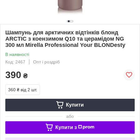
Шампунь для арктичних відтінків блонд
ARCTIC з коензимом Q10 та церамідом NG
300 мл Mirella Professional Your BLONDesty
В наявності
Код: 2467
Опт і роздріб
390
₴
360 ₴
від 2 шт.
Купити
або
Купити з