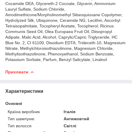
Cocamide DEA, Glycereth-2 Cocoate, Glycerin, Ammonium
Lauryl Sulfate, Sodium Chloride,
Amodimethicone/Morpholinomethyl Silsesquioxane Copolymer,
Hydrolyzed Silk, Ubiquinone, Ceramide NG, Lecithin, Ascorbyl
Tetraisopalmitate, Tocopheryl Acetate, Tocopherol, Ricinus
Communis Seed Oil, Olea Europaea Fruit Oil, Diisopropyl
Adipate, Malic Acid, Alcohol, Caprylic/Capric Triglyceride, HC
Blue No. 2, CI 61100, Disodium EDTA, Trideceth-10, Magnesium
Nitrate, Methylchloroisothiazolinone, Magnesium Chloride,
Methylisothiazolinone, Phenoxyethanol, Sodium Benzoate,
Potassium Sorbate, Parfum, Benzyl Salicylate, Linalool
Приховати
Характеристики
Основні
Країна виробник
Італія
Тип шампуню
Антижовтий
Тип волосся
Світлі