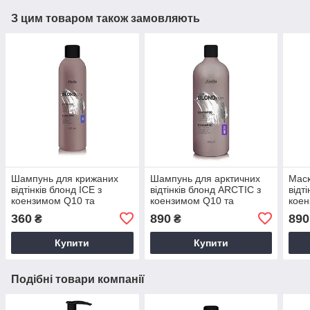
З цим товаром також замовляють
Шампунь для крижаних
Шампунь для арктичних
Маск
відтінків блонд ICE з
відтінків блонд ARCTIC з
відт
коензимом Q10 та
коензимом Q10 та
коен
церамідом NG 300 мл
церамідом NG 1000 мл,
цер
360
890
890
₴
₴
Mirella Professional Your
Mirella Professional Your
Mire
BLONDesty ніжний догляд
BLONDesty
BLO
Купити
Купити
Подібні товари компанії