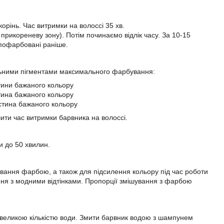
рінь. Час витримки на волоссі 35 хв.
рикореневу зону). Потім починаємо відлік часу. За 10-15
 пофарбовані раніше.
льними пігментами максимального фарбування:
стини бажаного кольору
стина бажаного кольору
астина бажаного кольору
ити час витримки барвника на волоссі.
и до 50 хвилин.
бування фарбою, а також для підсилення кольору під час роботи
ння з модними відтінками. Пропорції змішування з фарбою
невеликою кількістю води. Змити барвник водою з шампунем