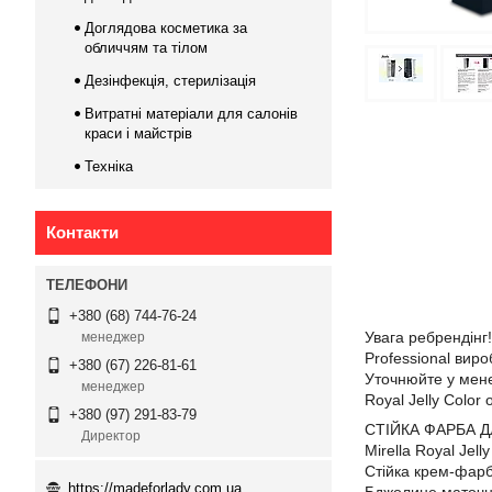
Доглядова косметика за
обличчям та тілом
Дезінфекція, стерилізація
Витратні матеріали для салонів
краси і майстрів
Техніка
Контакти
+380 (68) 744-76-24
Увага ребрендінг
менеджер
Professional виро
+380 (67) 226-81-61
Уточнюйте у мене
менеджер
Royal Jelly Color
+380 (97) 291-83-79
СТІЙКА ФАРБА 
Директор
Mirella Royal Jell
Стійка крем-фарб
https://madeforlady.com.ua