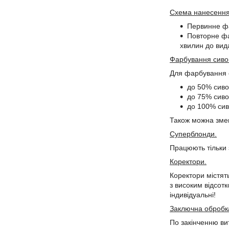
Схема нанесення
Первинне фа
Повторне фа
хвилин до вид
Фарбування сиво
Для фарбування 
до 50% сиво
до 75% сиво
до 100% сив
Також можна змен
Суперблонди.
Працюють тільки 
Коректори.
Коректори містят
з високим відсот
індивідуальні!
Заключна обробк
По закінченню ви