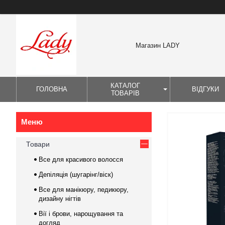
Магазин LADY
КАТАЛОГ
ГОЛОВНА
ВІДГУКИ
ТОВАРІВ
Товари
Все для красивого волосся
Депіляція (шугарінг/віск)
Все для манікюру, педикюру,
дизайну нігтів
Вії і брови, нарощування та
догляд