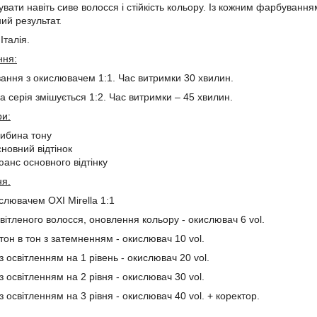
вати навіть сиве волосся і стійкість кольору. Із кожним фарбуванн
й результат.
Італія.
ння:
ання з окислювачем 1:1. Час витримки 30 хвилин.
 серія змішується 1:2. Час витримки – 45 хвилин.
ри:
либина тону
новний відтінок
юанс основного відтінку
ня.
слювачем OXI Mirella 1:1
вітленого волосся, оновлення кольору - окислювач 6 vol.
он в тон з затемненням - окислювач 10 vol.
 освітленням на 1 рівень - окислювач 20 vol.
 освітленням на 2 рівня - окислювач 30 vol.
освітленням на 3 рівня - окислювач 40 vol. + коректор.