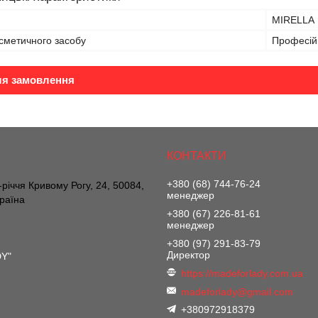
MIRELLA
сметичного засобу
Професій
ля замовлення
+380 (68) 744-76-24
річчя Кривому Рогу, 24, 50084,
менеджер
країна
+380 (67) 226-81-61
менеджер
+380 (97) 291-83-79
Директор
DY"
https://madeforlady.com.ua
madeforlady@gmail.com
+380972918379