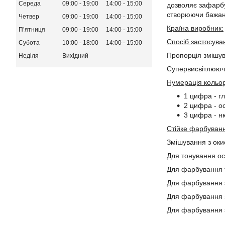
Середа
09:00
19:00
14:00
15:00
дозволяє зафарбу
створюючи бажани
Четвер
09:00
19:00
14:00
15:00
Країна виробник:
Пʼятниця
09:00
19:00
14:00
15:00
Спосіб застосува
Субота
10:00
18:00
14:00
15:00
Пропорція змішув
Неділя
Вихідний
Супервисвітлююча
Нумерація кольо
1 цифра - г
2 цифра - ос
3 цифра - н
Стійке фарбуван
Змішування з оки
Для тонування ос
Для фарбування т
Для фарбування з
Для фарбування з
Для фарбування з 