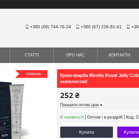
+380 (68) 744-76-24
+380 (67) 226-81-61
+38
СТАТТІ
ПРО НАС
КОНТАКТИ
Новинка
Крем-фарба Mirella Royal Jelly Co
попелястий
252 ₴
Показати оптові ціни
В наявності
Оптом і в роздріб
Код:
2
Купити
Купити