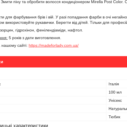
r. Змити піну та обробити волосся кондиціонером Mirella Post Color
и для фарбування брів і вій. У разі попадання фарби в очі негайно
ом використовуйте рукавички. Берегти від дітей. Тільки для профес
зорцин, гідрохінон, фенілендіаміди, нафтол.
ння:
5 років з дати виготовлення.
а нашому сайті:
https://madeforlady.com.ua/
ки
к
Італія
100 мл
Унісекс
Натураль
Тюбик
ицькі характеристики