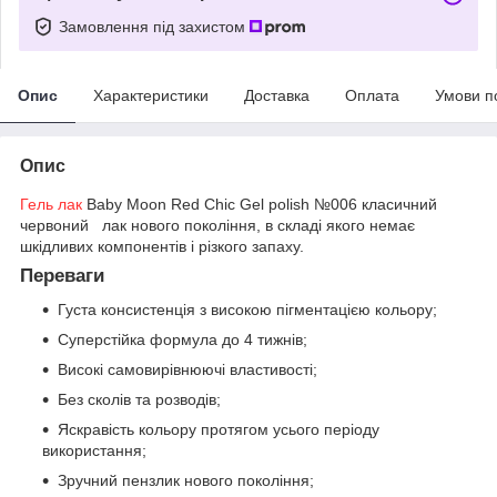
Замовлення під захистом
Опис
Характеристики
Доставка
Оплата
Умови п
Опис
Гель лак
Baby Moon Red Chic Gel polish №006 класичний
червоний лак нового покоління, в складі якого немає
шкідливих компонентів і різкого запаху.
Переваги
Густа консистенція з високою пігментацією кольору;
Суперстійка формула до 4 тижнів;
Високі самовирівнюючі властивості;
Без сколів та розводів;
Яскравість кольору протягом усього періоду
використання;
Зручний пензлик нового покоління;