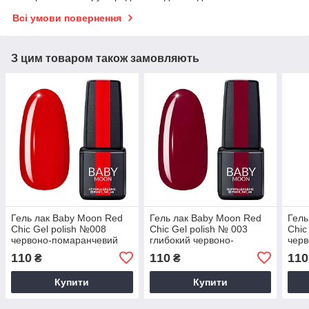
Всі умови повернення
З цим товаром також замовляють
Гель лак Baby Moon Red
Гель лак Baby Moon Red
Гель
Chic Gel polish №008
Chic Gel polish № 003
Chic
червоно-помаранчевий
глибокий червоно-
черв
темний 6 мл
пурпурний 6 мл
110
110
110
₴
₴
Купити
Купити