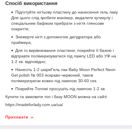
Спосіб використання
Підготуйте нігтьову пластину до нанесення гель лаку.
Для цього слід зробити манікюр, видалити кутикулу і
спеціальним бафіком прибрати з нігтя глянсове
покриття;
Знежирте нігті з допомогою дегідратора або
праймера;
Для го вирівнювання пластини, покрийте її базою і
відправте полімеризуватися під лампу LED або УФ на
1-2 хв. відповідно;
Нанесіть 1-2 шариГель лак Baby Moon Perfect Neon
Gel polish № 003 яскраво-червоний, також
полімеризуючи кожен під лампою 30-60 сек.
Покрийте Топомі просушіть під лампою 1-2 хв.
Купити та замовити топ і базу MOON можна на сайті
https://madeforlady.com.ua/ua/
Приховати