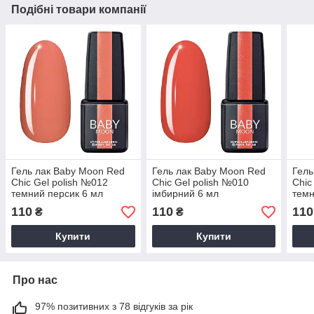
Подібні товари компанії
Гель лак Baby Moon Red
Гель лак Baby Moon Red
Гель
Chic Gel polish №012
Chic Gel polish №010
Chic
темний персик 6 мл
імбирний 6 мл
темн
110
110
110
₴
₴
Купити
Купити
Про нас
97% позитивних з 78 відгуків за рік