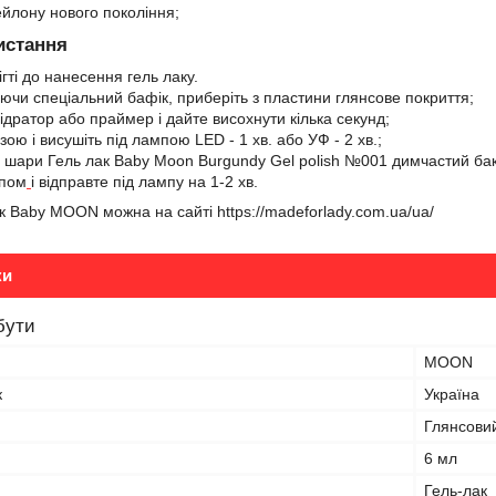
ейлону нового покоління;
истання
ігті до нанесення гель лаку.
ючи спеціальний бафік, приберіть з пластини глянсове покриття;
ідратор або праймер і дайте висохнути кілька секунд;
ою і висушіть під лампою LED - 1 хв. або УФ - 2 хв.;
2 шари Гель лак Baby Moon Burgundy Gel polish №001 димчастий бак
опом
і відправте під лампу на 1-2 хв.
к Baby MOON можна на сайті https://madeforlady.com.ua/ua/
ки
бути
MOON
к
Україна
Глянсови
6 мл
Гель-лак