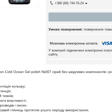
+380 (68) 744-76-24
повернення това
У компанії підключені електронні пла
сайту.
n Cold Ocean Gel polish №007 сірий без шкідливих компонентів і різ
ентація кольору;
тенція;
4 тижнів;
ючі властивості;
озводів і лисин;
кравий глянець протягом усього періоду використання;