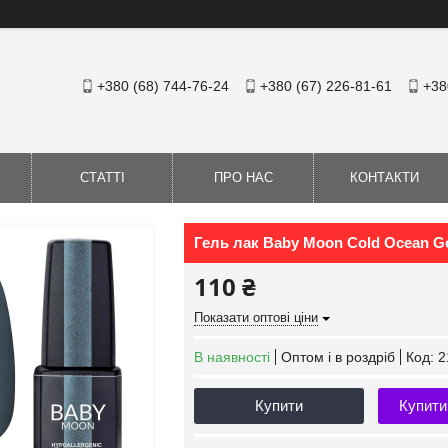
+380 (68) 744-76-24
+380 (67) 226-81-61
+38
СТАТТІ
ПРО НАС
КОНТАКТИ
Гель лак Baby Moon Cold Ocean Ge
110 ₴
Показати оптові ціни
В наявності
Оптом і в роздріб
Код:
2
Купити
Купити