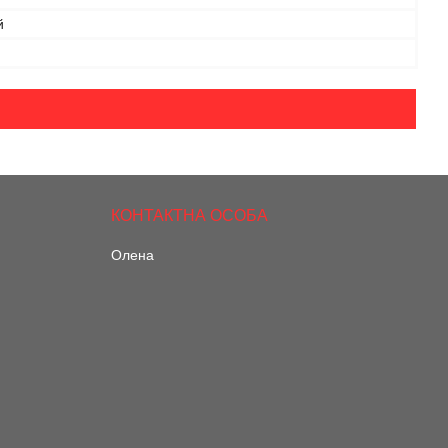
й
Олена