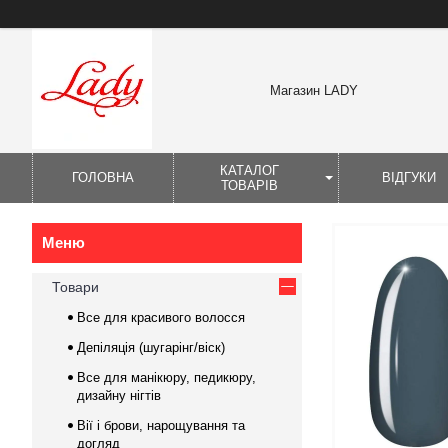
Магазин LADY
КАТАЛОГ
ГОЛОВНА
ВІДГУКИ
ТОВАРІВ
Товари
Все для красивого волосся
Депіляція (шугарінг/віск)
Все для манікюру, педикюру,
дизайну нігтів
Вії і брови, нарощування та
догляд