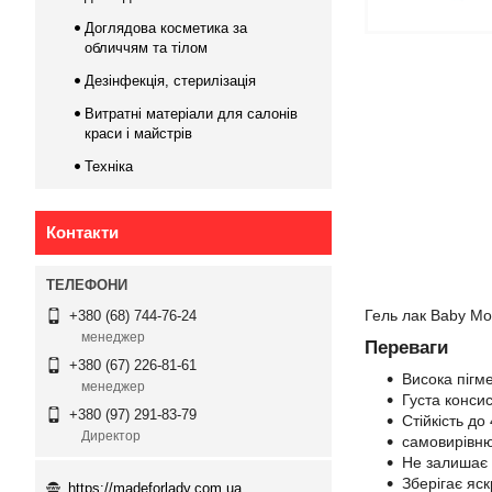
Доглядова косметика за
обличчям та тілом
Дезінфекція, стерилізація
Витратні матеріали для салонів
краси і майстрів
Техніка
Контакти
Гель лак Baby Moo
+380 (68) 744-76-24
менеджер
Переваги
+380 (67) 226-81-61
Висока пігм
менеджер
Густа консис
+380 (97) 291-83-79
Стійкість до 
Директор
самовирівню
Не залишає р
Зберігає яс
https://madeforlady.com.ua