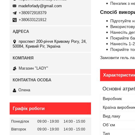
Пензлик з н
madeforlady@gmail.com
Спосіб викор
+380972918379
+380633121912
Підготуйте н
Використову
Нанесіть дег
Покрийте баз
проспект 200-річчя Кривому Рогу, 24,
Нанесіть 1-
50084, Кривий Ріг, Україна
Покрийте т
Замовити гель ла
Магазин "LADY"
Характеристи
Основні атри
Олена
Виробник
Країна виробни
Графік роботи
Вид лаку
Понеділок
09:00
19:00
14:00
15:00
Об`єм
Вівторок
09:00
19:00
14:00
15:00
Тип