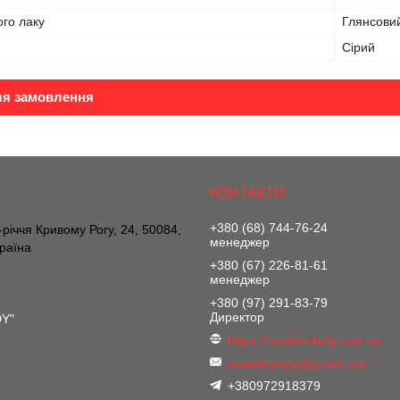
ого лаку
Глянсови
Сірий
ля замовлення
+380 (68) 744-76-24
річчя Кривому Рогу, 24, 50084,
менеджер
країна
+380 (67) 226-81-61
менеджер
+380 (97) 291-83-79
Директор
DY"
https://madeforlady.com.ua
madeforlady@gmail.com
+380972918379