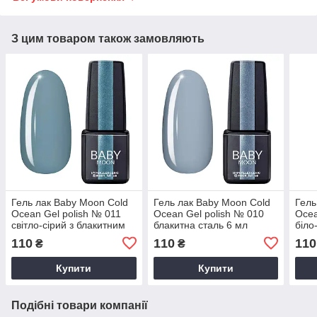
З цим товаром також замовляють
Гель лак Baby Moon Cold
Гель лак Baby Moon Cold
Гель
Ocean Gel polish № 011
Ocean Gel polish № 010
Ocea
світло-сірий з блакитним
блакитна сталь 6 мл
біло
підтоном
110
110
110
₴
₴
Купити
Купити
Подібні товари компанії