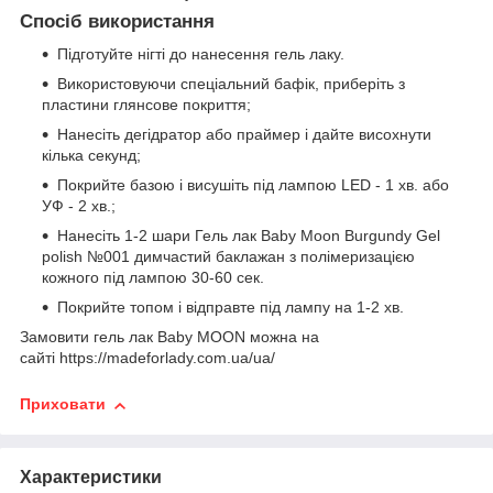
Спосіб використання
Підготуйте нігті до нанесення гель лаку.
Використовуючи спеціальний бафік, приберіть з
пластини глянсове покриття;
Нанесіть дегідратор або праймер і дайте висохнути
кілька секунд;
Покрийте базою і висушіть під лампою LED - 1 хв. або
УФ - 2 хв.;
Нанесіть 1-2 шари Гель лак Baby Moon Burgundy Gel
polish №001 димчастий баклажан з полімеризацією
кожного під лампою 30-60 сек.
Покрийте топом
і відправте під лампу на 1-2 хв.
Замовити гель лак Baby MOON можна на
сайті https://madeforlady.com.ua/ua/
Приховати
Характеристики