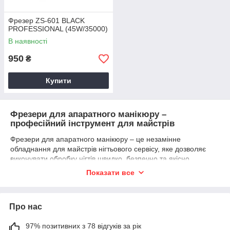
Фрезер ZS-601 BLACK
PROFESSIONAL (45W/35000)
В наявності
950
₴
Купити
Фрезери для апаратного манікюру –
професійний інструмент для майстрів
Фрезери для апаратного манікюру – це незамінне
обладнання для майстрів нігтьового сервісу, яке дозволяє
виконувати обробку нігтів швидко, безпечно та якісно.
Завдяки використанню професійного фрезера, процедура
Показати все
стає більш комфортною як для майстра, так і для клієнта.
Для чого потрібен фрезер для манікюру?
Про нас
Фрезер використовується для:
обробки та полірування натуральних і штучних нігтів;
97% позитивних з 78 відгуків за рік