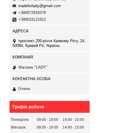
madeforlady@gmail.com
+380972918379
+380633121912
проспект 200-річчя Кривому Рогу, 24,
50084, Кривий Ріг, Україна
Магазин "LADY"
Олена
Графік роботи
Понеділок
09:00
19:00
14:00
15:00
Вівторок
09:00
19:00
14:00
15:00