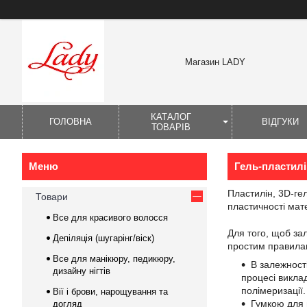
Магазин LADY
КАТАЛОГ
ГОЛОВНА
ВІДГУКИ
ТОВАРІВ
Гель-пластилі
Пластилін, 3D-гел
Товари
пластичності мат
Все для красивого волосся
Для того, щоб за
Депіляція (шугарінг/віск)
простим правил
Все для манікюру, педикюру,
В залежност
дизайну нігтів
процесі викла
полімеризації.
Вії і брови, нарощування та
Гумкою для 
догляд