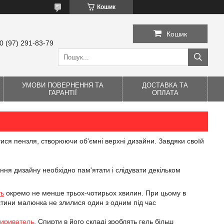
Кошик
Кошик
0 (97) 291-83-79
УМОВИ ПОВЕРНЕННЯ ТА
ДОСТАВКА ТА
ГАРАНТІЇ
ОПЛАТА
ватися пензля, створюючи об'ємні верхні дизайни. Завдяки своїй
ня дизайну необхідно пам'ятати і слідувати декільком
ть
окремо не менше трьох-чотирьох хвилин. При цьому в
стини малюнка не злилися один з одним під час
ириватель
. Спирти в його складі зроблять гель більш