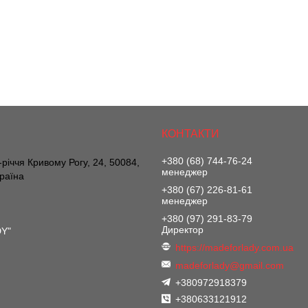
+380 (68) 744-76-24
річчя Кривому Рогу, 24, 50084,
менеджер
країна
+380 (67) 226-81-61
менеджер
+380 (97) 291-83-79
Директор
DY"
https://madeforlady.com.ua
madeforlady@gmail.com
+380972918379
+380633121912