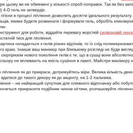
и цьому ви не обмежені у кількості спроб-поправок. Так як без зап
) 4-D гель не затвердіє.
гігієни в процесі ліплення дозволить досягти ідеального результат
ців, якими будете розминати і формувати гель, обробіть клинзером.
елю.
нструмент для роботи, віддайте перевагу жорсткій
силіконовій пенз
статній тиск для ліплення.
ртина складається з гелів різних відтінків, то їх слід полимеризова
ого краю. Інакше ваш манікюр при близькому розгляді не буде вигля
сюрпризом нового покоління гелів є те, що в сушці вони абсолютно н
кольору не впливають на якість сушіння в лампі. Майстри манікюру 
 ліплення як до прикраси, дотримуйтесь міри. Велика кількість дек
вдатися до такого декору як до акценту, на 1-2 пальчика.
лення – не найкращий супутник для пляжного відпочинку або побуто
хочеться прикрасити подібним чином нігтики, розташовуйте ліплення