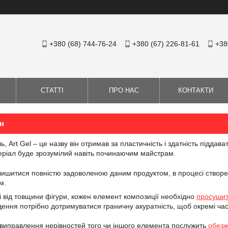
+380 (68) 744-76-24
+380 (67) 226-81-61
+38
СТАТТІ
ПРО НАС
КОНТАКТИ
н
ь, Art Gel – це назву він отримав за пластичність і здатність підда
еріал буде зрозумілий навіть починаючим майстрам.
лишитися повністю задоволеною даним продуктом, в процесі створен
ам.
і від товщини фігури, кожен елемент композиції необхідно
просуши
дення потрібно дотримуватися граничну акуратність, щоб окремі ча
виправлення нерівностей того чи іншого елемента послужить
обезж