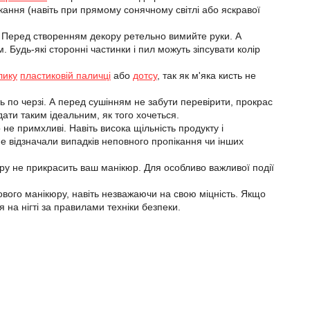
ікання (навіть при прямому сонячному світлі або яскравої
у. Перед створенням декору ретельно вимийте руки. А
 Будь-які сторонні частинки і пил можуть зіпсувати колір
лику
пластиковій паличці
або
дотсу
, так як м'яка кисть не
ть по черзі. А перед сушінням не забути перевірити, прокрас
дати таким ідеальним, як того хочеться.
е примхливі. Навіть висока щільність продукту і
не відзначали випадків неповного пропікання чи інших
ору не прикрасить ваш манікюр. Для особливо важливої події
вого манікюру, навіть незважаючи на свою міцність. Якщо
 на нігті за правилами техніки безпеки.