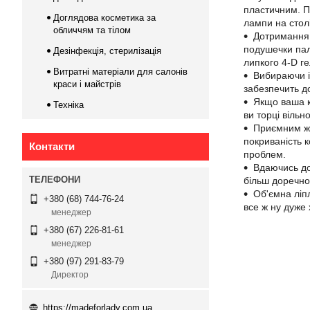
пластичним. Пр
Доглядова косметика за
лампи на столі
обличчям та тілом
Дотримання 
подушечки паль
Дезінфекція, стерилізація
липкого 4-D г
Витратні матеріали для салонів
Вибираючи і
краси і майстрів
забезпечить до
Якщо ваша ка
Техніка
ви торці вільн
Приємним ж 
покриваність 
Контакти
проблем.
Вдаючись до
більш доречно 
Об'ємна ліп
+380 (68) 744-76-24
все ж ну дуже 
менеджер
+380 (67) 226-81-61
менеджер
+380 (97) 291-83-79
Директор
https://madeforlady.com.ua