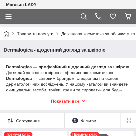
Магазин LADY
Товари та послуги
Доглядова косметика за обличчям та
Dermalogica - щоденний догляд за шкірою
Dermalogica — професійний щоденний догляд за шкірою
Доглядай за своєю шкірою з ефективною косметикою
Dermalogica
— світовим брендом, створеним на основі
дерматологічних досліджень. У нашому каталозі ви знайдете
очищувальні засоби, тоніки, креми та сироватки для будь-
якого типу шкіри. Формули без парабенів і ароматизаторів
Показати все
забезпечують делікатний, але глибокий догляд щодня.
Сортування
0
Фільтри
Преміум клас
Преміум клас