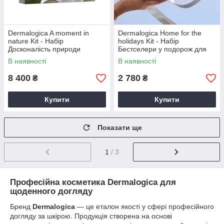
Dermalogica A moment in
Dermalogica Home for the
nature Kit - Набір
holidays Kit - Набір
Досконалість природи
Бестселери у подорож для
ліфтинг та зміцнення шкіри
шкіри обличчя
В наявності
В наявності
обличчя та шиї
8 400
2 780
₴
₴
Купити
Купити
Показати ще
1
/ 3
Професійна косметика Dermalogica для
щоденного догляду
Бренд
Dermalogica
— це еталон якості у сфері професійного
догляду за шкірою. Продукція створена на основі