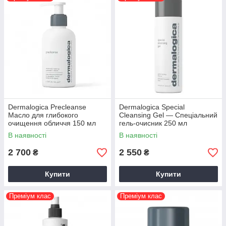
Dermalogica Precleanse
Dermalogica Special
Масло для глибокого
Cleansing Gel — Спеціальний
очищення обличчя 150 мл
гель-очисник 250 мл
В наявності
В наявності
2 700
2 550
₴
₴
Купити
Купити
Преміум клас
Преміум клас