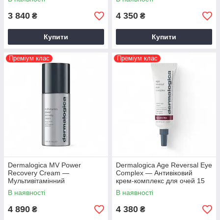
3 840
4 350
₴
₴
Купити
Купити
Преміум клас
Преміум клас
Dermalogica MV Power
Dermalogica Age Reversal Eye
Recovery Cream —
Complex — Антивіковий
Мультивітамінний
крем-комплекс для очей 15
відновлюючий крем 50 мл
мл
В наявності
В наявності
4 890
4 380
₴
₴