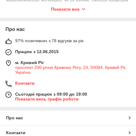
дерматологічних досліджень та не містить штучних барвників,
ароматизаторів, спирту чи мінеральних олій. Кожен засіб
Показати все
спрямований на підтримання природного балансу шкіри,
глибоке очищення, зволоження та відновлення.
У нашому каталозі представлені:
Про нас
очищувальні гелі та пінки для делікатного догляду;
97% позитивних з 78 відгуків за рік
тоніки, що нормалізують pH баланc;
креми й сироватки для глибокого зволоження;
Працює з 12.06.2015
засоби для чутливої, жирної та комбінованої шкіри.
м. Кривий Ріг
Dermalogica
— це косметика, яку обирають професійні
проспект 200-річчя Кривому Рогу, 24, 50084, Кривий Ріг,
Україна
косметологи, адже вона підходить навіть для найчутливішої
шкіри. Використовуйте засоби бренду щодня, щоб зберегти
Контакти
шкіру чистою, свіжою та здоровою.
Сьогодні працює з 09:00 до 19:00
Показати весь графік роботи
Про нас
Контакти