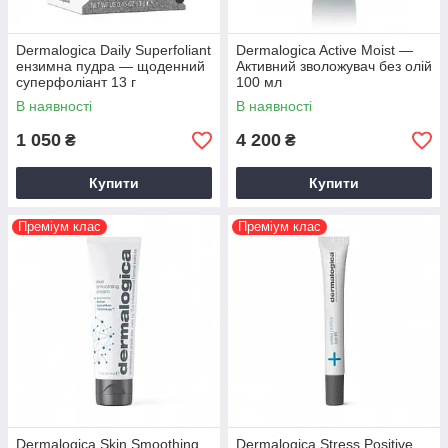
Dermalogica Daily Superfoliant
Dermalogica Active Moist —
ензимна пудра — щоденний
Активний зволожувач без олій
суперфоліант 13 г
100 мл
В наявності
В наявності
1 050
4 200
₴
₴
Купити
Купити
Преміум клас
Преміум клас
Dermalogica Skin Smoothing
Dermalogica Stress Positive