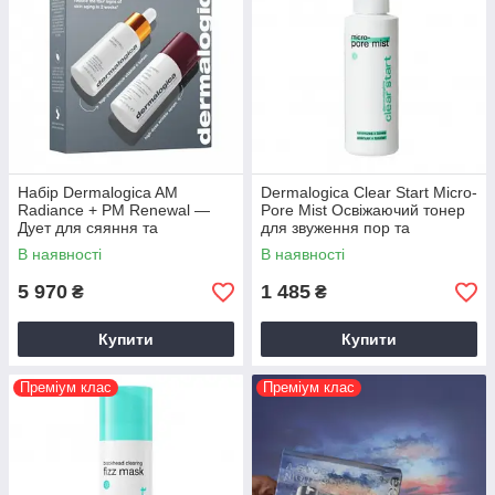
Набір Dermalogica AM
Dermalogica Clear Start Micro-
Radiance + PM Renewal —
Pore Mist Освіжаючий тонер
Дует для сяяння та
для звуження пор та
відновлення шкіри
боротьби із запаленнями 118
В наявності
В наявності
мл
5 970
1 485
₴
₴
Купити
Купити
Преміум клас
Преміум клас