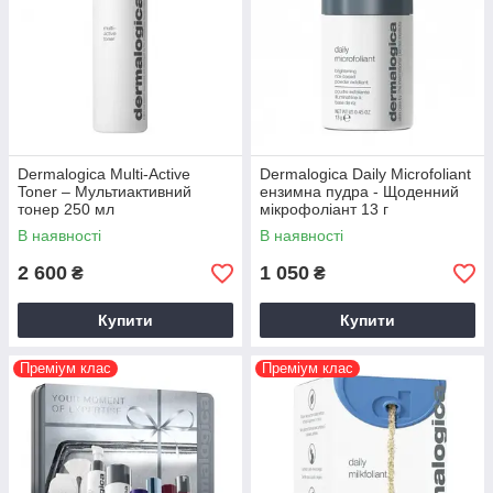
Dermalogica Multi-Active
Dermalogica Daily Microfoliant
Toner – Мультиактивний
ензимна пудра - Щоденний
тонер 250 мл
мікрофоліант 13 г
В наявності
В наявності
2 600
1 050
₴
₴
Купити
Купити
Преміум клас
Преміум клас