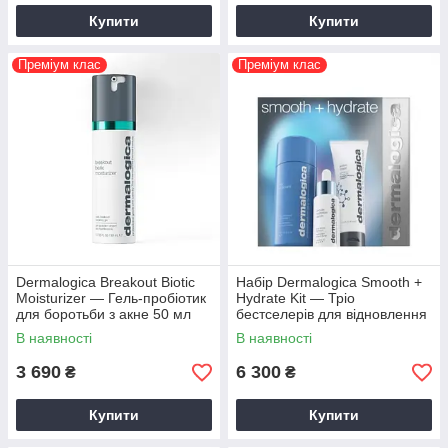
Купити
Купити
Преміум клас
Преміум клас
Dermalogica Breakout Biotic
Набір Dermalogica Smooth +
Moisturizer — Гель-пробіотик
Hydrate Kit — Тріо
для боротьби з акне 50 мл
бестселерів для відновлення
і зволоження шкіри
В наявності
В наявності
3 690
6 300
₴
₴
Купити
Купити