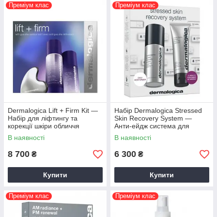
Преміум клас
Преміум клас
Dermalogica Lift + Firm Kit —
Набір Dermalogica Stressed
Набір для ліфтингу та
Skin Recovery System —
корекції шкіри обличчя
Анти-ейдж система для
відновлення шкіри
В наявності
В наявності
8 700
6 300
₴
₴
Купити
Купити
Преміум клас
Преміум клас