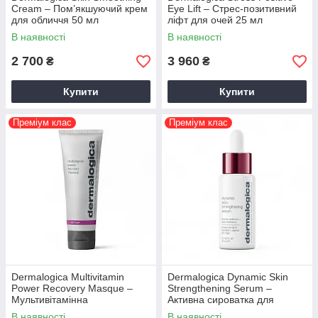
Cream – Пом’якшуючий крем
Eye Lift – Стрес-позитивний
для обличчя 50 мл
ліфт для очей 25 мл
В наявності
В наявності
2 700
3 960
₴
₴
Купити
Купити
Преміум клас
Преміум клас
Dermalogica Multivitamin
Dermalogica Dynamic Skin
Power Recovery Masque –
Strengthening Serum –
Мультивітамінна
Активна сироватка для
відновлююча маска 75 мл
зміцнення шкіри 30 мл
В наявності
В наявності