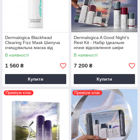
Dermalogica Blackhead
Dermalogica A Good Night’s
Clearing Fizz Mask Шипуча
Rest Kit - Набір Ідеальне
очищувальна маска від
нічне відновлення шкіри
чорних точок 50 мл
обличчя
В наявності
В наявності
1 560
7 200
₴
₴
Купити
Купити
Преміум клас
Преміум клас