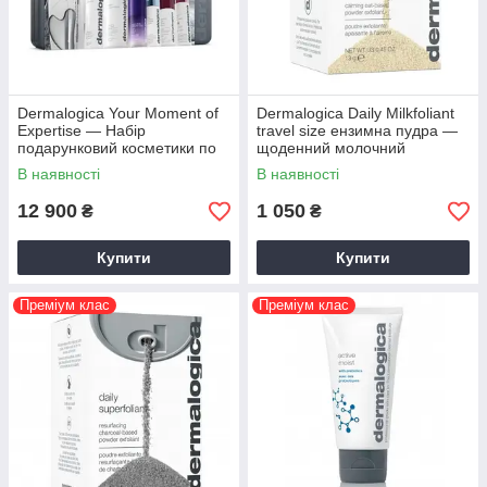
Dermalogica Your Moment of
Dermalogica Daily Milkfoliant
Expertise — Набір
travel size ензимна пудра —
подарунковий косметики по
щоденний молочний
догляду для експертної
ексфоліант у тревел-розмірі
В наявності
В наявності
досконалості шкіри
13 г
12 900
1 050
₴
₴
Купити
Купити
Преміум клас
Преміум клас