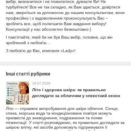
вибір, визначитися і не помилитися, думаєте Ви! Не
турбуйтеся! Все не так складно, як Вам здається, довіртеся
нам, зверніться за допомогою до нашим консультантам, вони
професійно і з задоволенням проконсультують Вас –
зроблять все, щоб полегшити Вам завдання вибору!
Консультації у нас абсолютно безкоштовно:)
І пам'ятайте, який би не був Ваш вибір, головне, що він
зроблений з любов'ю...
З любов'ю до Вас, компанія «Lady»!
Інші статті рубрики
16.07.2026
Літо і здорова шкіра: як правильно
доглядати за обличчям у спекотний сезон
Літо — справжнє випробування для шкіри обличчя. Сонце,
спека, морська вода та кондиціоноване повітря можуть
призвести до зневоднення, подразнення та появи
пігментації. У статті розповідаємо, як правильно доглядати за
шкірою влітку, які засоби допоможуть підтримувати її