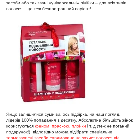
засоби або так звані «універсальні» лінійки – для всіх типів
волосся – це теж безпрограшний варіант!
Якщо залишилися сумніви, ось підбірка, на наш погляд,
лідерів 100% попадання в десятку. Абсолютна більшість жінок
користуються
феном, праскою, плойки
і т. д (теж не поганий
подарунок!), відповідно можна підібрати спеціальне
термозахисні засоби спрямоване на захист волосся від