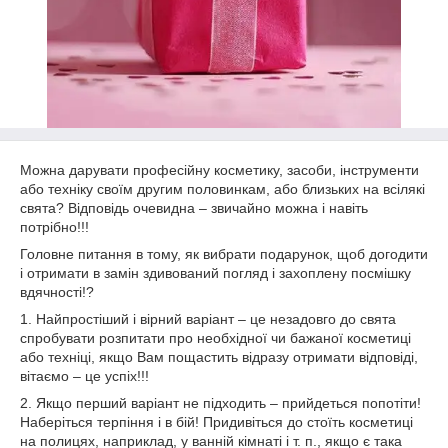
Можна дарувати професійну косметику, засоби, інструменти
або техніку своїм другим половинкам, або близьких на всілякі
свята? Відповідь очевидна – звичайно можна і навіть
потрібно!!!
Головне питання в тому, як вибрати подарунок, щоб догодити
і отримати в замін здивований погляд і захоплену посмішку
вдячності!?
1. Найпростіший і вірний варіант – це незадовго до свята
спробувати розпитати про необхідної чи бажаної косметиці
або техніці, якщо Вам пощастить відразу отримати відповіді,
вітаємо – це успіх!!!
2. Якщо перший варіант не підходить – прийдеться попотіти!
Наберіться терпіння і в бій! Придивіться до стоїть косметиці
на полицях, наприклад, у ванній кімнаті і т. п., якщо є така