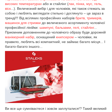
високих температурах
або ж стайлінг (
лак, пінка, мус, гель,
віск
...). Величезний вибір і для чоловіків, які також стежать за
собою і люблять виглядати стильно і доглянуто – це зараз в
тренді!!! Від всіляких професійних наборів
бритв, тримерів,
машинок для стрижки
до величезного асортименту чоловічої
професійної лінійки:
шампуні, бальзами, гелі, стайлінг
...
Приємним доповненням до чоловічого образу буде дорожній
манікюрний набір
, оснащений
книпсером
– чоловіки, як
правило, люблять всі компактний, не займає багато місця... І
багато-багато іншого...
Ви все ще сумніваєтеся і зовсім заплуталися!? Такий великий