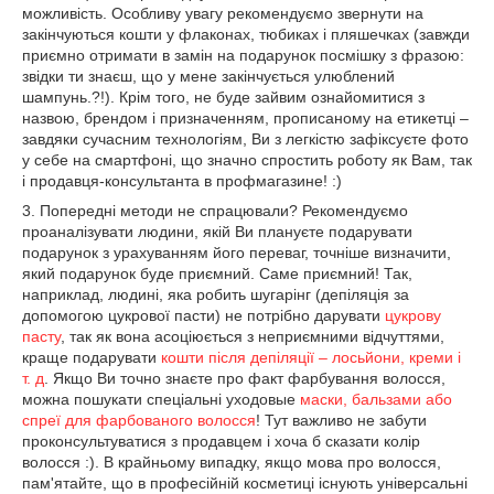
можливість. Особливу увагу рекомендуємо звернути на
закінчуються кошти у флаконах, тюбиках і пляшечках (завжди
приємно отримати в замін на подарунок посмішку з фразою:
звідки ти знаєш, що у мене закінчується улюблений
шампунь.?!). Крім того, не буде зайвим ознайомитися з
назвою, брендом і призначенням, прописаному на етикетці –
завдяки сучасним технологіям, Ви з легкістю зафіксуєте фото
у себе на смартфоні, що значно спростить роботу як Вам, так
і продавця-консультанта в профмагазине! :)
3. Попередні методи не спрацювали? Рекомендуємо
проаналізувати людини, якій Ви плануєте подарувати
подарунок з урахуванням його переваг, точніше визначити,
який подарунок буде приємний. Саме приємний! Так,
наприклад, людині, яка робить шугарінг (депіляція за
допомогою цукрової пасти) не потрібно дарувати
цукрову
пасту
, так як вона асоціюється з неприємними відчуттями,
краще подарувати
кошти після депіляції – лосьйони, креми і
т. д
. Якщо Ви точно знаєте про факт фарбування волосся,
можна пошукати спеціальні уходовые
маски, бальзами або
спреї
для фарбованого волосся
! Тут важливо не забути
проконсультуватися з продавцем і хоча б сказати колір
волосся :). В крайньому випадку, якщо мова про волосся,
пам'ятайте, що в професійній косметиці існують універсальні